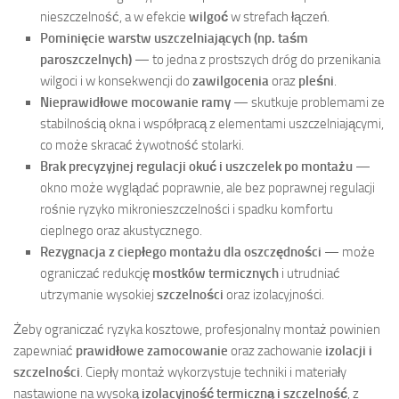
nieszczelność, a w efekcie
wilgoć
w strefach łączeń.
Pominięcie warstw uszczelniających (np. taśm
paroszczelnych)
— to jedna z prostszych dróg do przenikania
wilgoci i w konsekwencji do
zawilgocenia
oraz
pleśni
.
Nieprawidłowe mocowanie ramy
— skutkuje problemami ze
stabilnością okna i współpracą z elementami uszczelniającymi,
co może skracać żywotność stolarki.
Brak precyzyjnej regulacji okuć i uszczelek po montażu
—
okno może wyglądać poprawnie, ale bez poprawnej regulacji
rośnie ryzyko mikronieszczelności i spadku komfortu
cieplnego oraz akustycznego.
Rezygnacja z ciepłego montażu dla oszczędności
— może
ograniczać redukcję
mostków termicznych
i utrudniać
utrzymanie wysokiej
szczelności
oraz izolacyjności.
Żeby ograniczać ryzyka kosztowe, profesjonalny montaż powinien
zapewniać
prawidłowe zamocowanie
oraz zachowanie
izolacji i
szczelności
. Ciepły montaż wykorzystuje techniki i materiały
nastawione na wysoką
izolacyjność termiczną i szczelność
, z