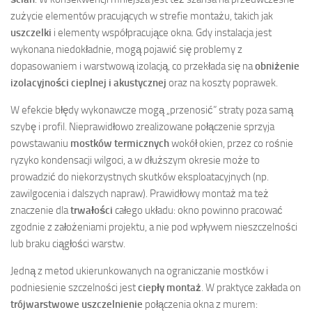
zużycie elementów pracujących w strefie montażu, takich jak
uszczelki
i elementy współpracujące okna. Gdy instalacja jest
wykonana niedokładnie, mogą pojawić się problemy z
dopasowaniem i warstwową izolacją, co przekłada się na
obniżenie
izolacyjności cieplnej i akustycznej
oraz na koszty poprawek.
W efekcie błędy wykonawcze mogą „przenosić” straty poza samą
szybę i profil. Nieprawidłowo zrealizowane połączenie sprzyja
powstawaniu
mostków termicznych
wokół okien, przez co rośnie
ryzyko kondensacji wilgoci, a w dłuższym okresie może to
prowadzić do niekorzystnych skutków eksploatacyjnych (np.
zawilgocenia i dalszych napraw). Prawidłowy montaż ma też
znaczenie dla
trwałości
całego układu: okno powinno pracować
zgodnie z założeniami projektu, a nie pod wpływem nieszczelności
lub braku ciągłości warstw.
Jedną z metod ukierunkowanych na ograniczanie mostków i
podniesienie szczelności jest
ciepły montaż
. W praktyce zakłada on
trójwarstwowe uszczelnienie
połączenia okna z murem: