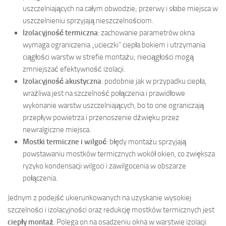
uszczelniających na całym obwodzie; przerwy i słabe miejsca w
uszczelnieniu sprzyjają nieszczelnościom.
Izolacyjność termiczna
: zachowanie parametrów okna
wymaga ograniczenia „ucieczki” ciepła bokiem i utrzymania
ciągłości warstw w strefie montażu; nieciągłości mogą
zmniejszać efektywność izolacji.
Izolacyjność akustyczna
: podobnie jak w przypadku ciepła,
wrażliwa jest na szczelność połączenia i prawidłowe
wykonanie warstw uszczelniających, bo to one ograniczają
przepływ powietrza i przenoszenie dźwięku przez
newralgiczne miejsca.
Mostki termiczne i wilgoć
: błędy montażu sprzyjają
powstawaniu mostków termicznych wokół okien, co zwiększa
ryzyko kondensacji wilgoci i zawilgocenia w obszarze
połączenia.
Jednym z podejść ukierunkowanych na uzyskanie wysokiej
szczelności i izolacyjności oraz redukcję mostków termicznych jest
ciepły montaż
. Polega on na osadzeniu okna w warstwie izolacji