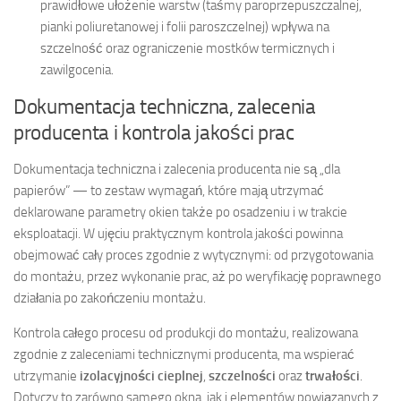
prawidłowe ułożenie warstw (taśmy paroprzepuszczalnej,
pianki poliuretanowej i folii paroszczelnej) wpływa na
szczelność oraz ograniczenie mostków termicznych i
zawilgocenia.
Dokumentacja techniczna, zalecenia
producenta i kontrola jakości prac
Dokumentacja techniczna i zalecenia producenta nie są „dla
papierów” — to zestaw wymagań, które mają utrzymać
deklarowane parametry okien także po osadzeniu i w trakcie
eksploatacji. W ujęciu praktycznym kontrola jakości powinna
obejmować cały proces zgodnie z wytycznymi: od przygotowania
do montażu, przez wykonanie prac, aż po weryfikację poprawnego
działania po zakończeniu montażu.
Kontrola całego procesu od produkcji do montażu, realizowana
zgodnie z zaleceniami technicznymi producenta, ma wspierać
utrzymanie
izolacyjności cieplnej
,
szczelności
oraz
trwałości
.
Dotyczy to zarówno samego okna, jak i elementów powiązanych z