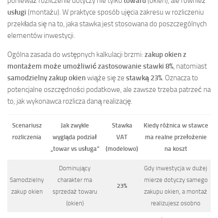
ponieważ rozliczenie dotyczy nie tylko
towaru
(okien), ale również
usługi
(montażu). W praktyce sposób ujęcia zakresu w rozliczeniu
przekłada się na to, jaka stawka jest stosowana do poszczególnych
elementów inwestycji.
Ogólna zasada do wstępnych kalkulacji brzmi:
zakup okien z
montażem może umożliwić zastosowanie stawki 8%
, natomiast
samodzielny zakup okien
wiąże się ze
stawką 23%
. Oznacza to
potencjalne oszczędności podatkowe, ale zawsze trzeba patrzeć na
to, jak wykonawca rozlicza daną realizację.
Scenariusz
Jak zwykle
Stawka
Kiedy różnica w stawce
rozliczenia
wygląda podział
VAT
ma realne przełożenie
„towar vs usługa”
(modelowo)
na koszt
Dominujący
Gdy inwestycja w dużej
Samodzielny
charakter ma
mierze dotyczy samego
23%
zakup okien
sprzedaż towaru
zakupu okien, a montaż
(okien)
realizujesz osobno