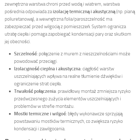
zewnętrzna warstwa chroni przed wodą i wiatrem, warstwa
pośrednia odpowiada za
izolację termiczną i akustyczną
(np. pianą
poliuretanową), a wewnętrzna folia/paroszczelność ma
zabezpieczać przed wilgocią z pomieszczeń. System ogranicza
utratę ciepła i pomaga zapobiegać kondensacji pary oraz skutkom
jej obecności.
Szczelność
: połączenie z murem z nieszczelnościami może
powodować przeciągi.
Izolacyjność cieplna i akustyczna
: ciągłość warstw
uszczelniających wpływa na realne tłumienie dźwięków i
ograniczenie strat ciepła.
Trwałość połączenia
: prawidłowy montaż zmniejsza ryzyko
przedwczesnego zużycia elementów uszczelniających i
problemów w strefie montażu.
Mostki termiczne i wilgoć
: błędy wykonawcze sprzyjają
powstawaniu mostków termicznych, co zwiększa ryzyko
kondensacji i zawilgocenia.