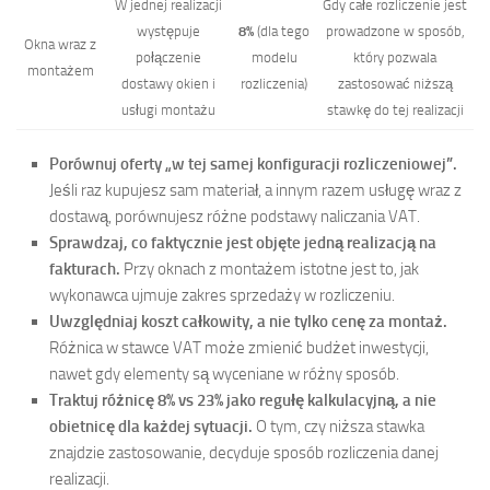
W jednej realizacji
Gdy całe rozliczenie jest
występuje
8%
(dla tego
prowadzone w sposób,
Okna wraz z
połączenie
modelu
który pozwala
montażem
dostawy okien i
rozliczenia)
zastosować niższą
usługi montażu
stawkę do tej realizacji
Porównuj oferty „w tej samej konfiguracji rozliczeniowej”.
Jeśli raz kupujesz sam materiał, a innym razem usługę wraz z
dostawą, porównujesz różne podstawy naliczania VAT.
Sprawdzaj, co faktycznie jest objęte jedną realizacją na
fakturach.
Przy oknach z montażem istotne jest to, jak
wykonawca ujmuje zakres sprzedaży w rozliczeniu.
Uwzględniaj koszt całkowity, a nie tylko cenę za montaż.
Różnica w stawce VAT może zmienić budżet inwestycji,
nawet gdy elementy są wyceniane w różny sposób.
Traktuj różnicę 8% vs 23% jako regułę kalkulacyjną, a nie
obietnicę dla każdej sytuacji.
O tym, czy niższa stawka
znajdzie zastosowanie, decyduje sposób rozliczenia danej
realizacji.