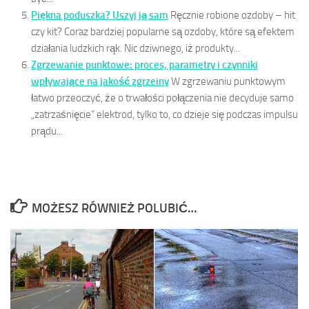
Piękna poduszka? Uszyj ją sam
Ręcznie robione ozdoby – hit
czy kit? Coraz bardziej popularne są ozdoby, które są efektem
działania ludzkich rąk. Nic dziwnego, iż produkty...
Zgrzewanie punktowe: proces, parametry i czynniki
wpływające na jakość zgrzeiny
W zgrzewaniu punktowym
łatwo przeoczyć, że o trwałości połączenia nie decyduje samo
„zatrzaśnięcie” elektrod, tylko to, co dzieje się podczas impulsu
prądu...
MOŻESZ RÓWNIEŻ POLUBIĆ…