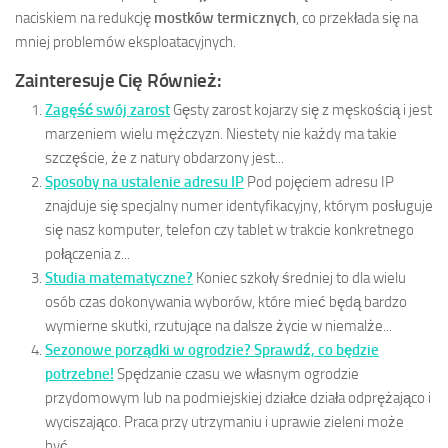
naciskiem na redukcję
mostków termicznych
, co przekłada się na
mniej problemów eksploatacyjnych.
Zainteresuje Cię Również:
Zagęść swój zarost
Gęsty zarost kojarzy się z męskością i jest
marzeniem wielu mężczyzn. Niestety nie każdy ma takie
szczęście, że z natury obdarzony jest...
Sposoby na ustalenie adresu IP
Pod pojęciem adresu IP
znajduje się specjalny numer identyfikacyjny, którym posługuje
się nasz komputer, telefon czy tablet w trakcie konkretnego
połączenia z...
Studia matematyczne?
Koniec szkoły średniej to dla wielu
osób czas dokonywania wyborów, które mieć będą bardzo
wymierne skutki, rzutujące na dalsze życie w niemalże...
Sezonowe porządki w ogrodzie? Sprawdź, co będzie
potrzebne!
Spędzanie czasu we własnym ogrodzie
przydomowym lub na podmiejskiej działce działa odprężająco i
wyciszająco. Praca przy utrzymaniu i uprawie zieleni może
być...