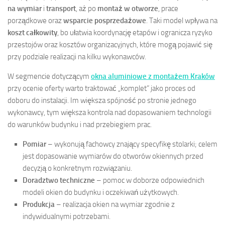
na wymiar
i
transport
, aż po
montaż w otworze
, prace
porządkowe oraz
wsparcie posprzedażowe
. Taki model wpływa na
koszt całkowity
, bo ułatwia koordynację etapów i ogranicza ryzyko
przestojów oraz kosztów organizacyjnych, które mogą pojawić się
przy podziale realizacji na kilku wykonawców.
W segmencie dotyczącym
okna aluminiowe z montażem Kraków
przy ocenie oferty warto traktować „komplet” jako proces od
doboru do instalacji. Im większa spójność po stronie jednego
wykonawcy, tym większa kontrola nad dopasowaniem technologii
do warunków budynku i nad przebiegiem prac.
Pomiar
– wykonują fachowcy znający specyfikę stolarki; celem
jest dopasowanie wymiarów do otworów okiennych przed
decyzją o konkretnym rozwiązaniu.
Doradztwo techniczne
– pomoc w doborze odpowiednich
modeli okien do budynku i oczekiwań użytkowych.
Produkcja
– realizacja okien na wymiar zgodnie z
indywidualnymi potrzebami.