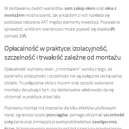
W zestawieniu dwóch wariantów:
sam zakup okien
oraz
okna z
montażem
można ocenić, jak w każdym z nich rozkłada się
podstawa naliczania VAT między elementy inwestycji. Pozwala to
sprawdzić, w którym scenariuszu może pojawić się stawka
8%
zamiast
23%
.
Opłacalność w praktyce: izolacyjność,
szczelność i trwałość zależne od montażu
Opłacalność wymiany okien „z montażem” wynika z tego, że
parametry izolacyjności i szczelności nie są wyłącznie cechą samej
stolarki. To połączenie okna z murem oraz sposób wykonania
montażu decydują o tym, czy deklarowane właściwości da się
utrzymać w praktyce przez lata.
Poprawny montaż ma znaczenie dla kilku efektów użytkowych
naraz: ogranicza ryzyko
przeciągów
, pomaga utrzymać
szczelność
połączenia oraz zmniejsza prawdopodobieństwo
zawilgocenia
ścian
. W konsekwencji mniejsza jest też szansa na przedwczesne