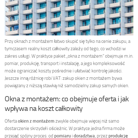
Przy oknach z montażem łatwo skupić się tylko na cenie zakupu, a
tymczasem realny koszt całkowity zależy od tego, co wchodzi w
zakres usługi. W praktyce pakiet „okna z montażem” obejmuje m.in.
pomiar, produkcję, transport i instalację, a jego kompleksowość
może ograniczać koszty pośrednie i ułatwiać kontrolę jakości.
Jeszcze inną różnicę robi VAT: zakup okien z montażem bywa
powiązany z niższą stawką niż samodzielny zakup samych okien.
Okna z montażem: co obejmuje oferta i jak
wpływa na koszt całkowity
Oferta
okien z montażem
zwykle obejmuje więcej niż samo
dostarczenie skrzydeł i ościeżnic. W praktyce jedna firma może
przejąć spójny proces: od
pomiaru
i
doradztwa
, przez
produkcję