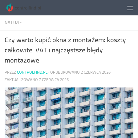
Skip to content
NA LUZIE
Czy warto kupić okna z montażem: koszty
całkowite, VAT i najczęstsze błędy
montażowe
PRZEZ
CONTROLFIND.PL
· OPUBLIKOWANO
2 CZERWCA 2026
·
ZAKTUALIZOWANO
7 CZERWCA 2026