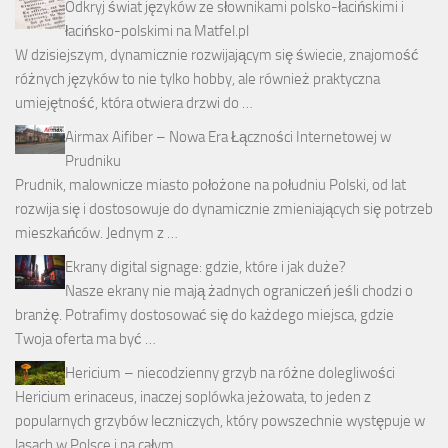
Odkryj świat języków ze słownikami polsko-łacińskimi i
łacińsko-polskimi na Matfel.pl
W dzisiejszym, dynamicznie rozwijającym się świecie, znajomość
różnych języków to nie tylko hobby, ale również praktyczna
umiejętność, która otwiera drzwi do …
Airmax Aifiber – Nowa Era Łączności Internetowej w
Prudniku
Prudnik, malownicze miasto położone na południu Polski, od lat
rozwija się i dostosowuje do dynamicznie zmieniających się potrzeb
mieszkańców. Jednym z …
Ekrany digital signage: gdzie, które i jak duże?
Nasze ekrany nie mają żadnych ograniczeń jeśli chodzi o
branżę. Potrafimy dostosować się do każdego miejsca, gdzie
Twoja oferta ma być …
Hericium – niecodzienny grzyb na różne dolegliwości
Hericium erinaceus, inaczej soplówka jeżowata, to jeden z
popularnych grzybów leczniczych, który powszechnie występuje w
lasach w Polsce i na całym …