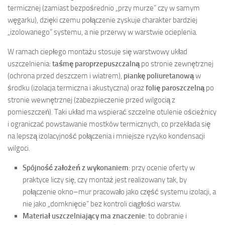
termicznej (zamiast bezpośrednio „przy murze” czy w samym
węgarku), dzięki czemu połączenie zyskuje charakter bardziej
„izolowanego” systemu, a nie przerwy w warstwie ocieplenia.
W ramach ciepłego montażu stosuje się warstwowy układ
uszczelnienia:
taśmę paroprzepuszczalną
po stronie zewnętrznej
(ochrona przed deszczem i wiatrem),
piankę poliuretanową
w
środku (izolacja termiczna i akustyczna) oraz
folię paroszczelną
po
stronie wewnętrznej (zabezpieczenie przed wilgocią z
pomieszczeń). Taki układ ma wspierać szczelne otulenie ościeżnicy
i ograniczać powstawanie mostków termicznych, co przekłada się
na lepszą izolacyjność połączenia i mniejsze ryzyko kondensacji
wilgoci.
Spójność założeń z wykonaniem
: przy ocenie oferty w
praktyce liczy się, czy montaż jest realizowany tak, by
połączenie okno–mur pracowało jako część systemu izolacji, a
nie jako „domknięcie” bez kontroli ciągłości warstw.
Materiał uszczelniający ma znaczenie
: to dobranie i