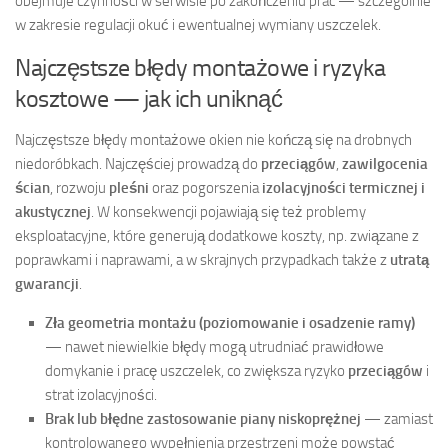
obejmuje czynności w serwisie po zakończeniu prac — szczególnie
w zakresie regulacji okuć i ewentualnej wymiany uszczelek.
Najczęstsze błędy montażowe i ryzyka
kosztowe — jak ich uniknąć
Najczęstsze błędy montażowe okien nie kończą się na drobnych
niedoróbkach. Najczęściej prowadzą do
przeciągów
,
zawilgocenia
ścian
, rozwoju
pleśni
oraz pogorszenia
izolacyjności termicznej i
akustycznej
. W konsekwencji pojawiają się też problemy
eksploatacyjne, które generują dodatkowe koszty, np. związane z
poprawkami i naprawami, a w skrajnych przypadkach także z
utratą
gwarancji
.
Zła geometria montażu (poziomowanie i osadzenie ramy)
— nawet niewielkie błędy mogą utrudniać prawidłowe
domykanie i pracę uszczelek, co zwiększa ryzyko
przeciągów
i
strat izolacyjności.
Brak lub błędne zastosowanie piany niskoprężnej
— zamiast
kontrolowanego wypełnienia przestrzeni może powstać