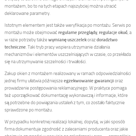
montażem, bo to na tych etapach najszybciej można utracić
deklarowane parametry.
Istotnym elementem jest także weryfikacja po montażu. Serwis po
montażu może obejmować
regularne przeglądy
,
regulacje okuć
, a
w razie potrzeby także
wymianę uszczelek
oraz
doradztwo
techniczne
. Taki tryb pracy wspiera utrzymanie działania
mechanizmów i elementów uszczelniających w czasie, co przekłada
się na utrzymywanie szczelności i trwałości.
Zakup okien z montażem realizowany w ramach odpowiedzialności
jednej firmy ułatwia późniejsze
egzekwowanie gwarancji
oraz
prowadzenie postępowania reklamacyjnego. W praktyce pomaga
też uporządkować dokumentację wykonawczą i informacje, które
są potrzebne do powiązania ustaleń z tym, co zostało faktycznie
sprawdzone po montażu.
W przypadku konkretnej realizacji lokalnej, dopytaj, w jaki sposób
firma dokumentuje zgodność z zaleceniami producenta oraz jakie