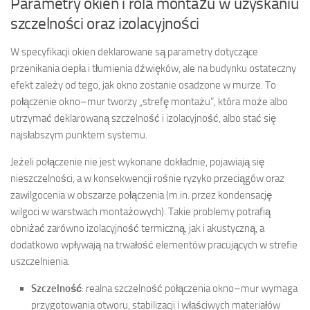
Parametry okien i rola montażu w uzyskaniu
szczelności oraz izolacyjności
W specyfikacji okien deklarowane są parametry dotyczące
przenikania ciepła i tłumienia dźwięków, ale na budynku ostateczny
efekt zależy od tego, jak okno zostanie osadzone w murze. To
połączenie okno–mur tworzy „strefę montażu”, która może albo
utrzymać deklarowaną szczelność i izolacyjność, albo stać się
najsłabszym punktem systemu.
Jeżeli połączenie nie jest wykonane dokładnie, pojawiają się
nieszczelności, a w konsekwencji rośnie ryzyko przeciągów oraz
zawilgocenia w obszarze połączenia (m.in. przez kondensację
wilgoci w warstwach montażowych). Takie problemy potrafią
obniżać zarówno izolacyjność termiczną, jak i akustyczną, a
dodatkowo wpływają na trwałość elementów pracujących w strefie
uszczelnienia.
Szczelność
: realna szczelność połączenia okno–mur wymaga
przygotowania otworu, stabilizacji i właściwych materiałów