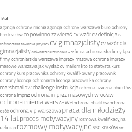
TAGI
agencja ochrony mienia
agencja ochrony warszawa
biuro ochrony
co powinno zawierać cv wzór
cv definicja
bpo kraków
cv
cv gimnazjalisty
cv wzór dla
doświadczenie zawodowe przykłady
gimnazjalisty
firma ochroniarska
firmy bpo
doświadczenie zawodowe w cv
firmy ochroniarskie warszawa
imprezy masowe ochrona
imprezy
masowe warszawa
jak wysłać cv mailem
kto to statysta
kurs
ochrony
kurs pracownika ochrony
kwalifikowany pracownik
ochrony
licencja ochroniarza
licencja pracownika ochrony
marshmallow challenge instrukcja
ochrona fizyczna obiektów
ochrona imprez masowych wrocław
ochrona imprez
ochrona mienia warszawa
ochrona obiektów
ochrona
praca dla młodzieży
ochrona vip warszawa
osób
14 lat
proces motywacyjny
rozmowa kwalifikacyjna
rozmowy motywacyjne
ssc kraków
definicja
ssc