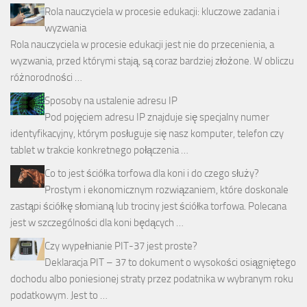
Rola nauczyciela w procesie edukacji: kluczowe zadania i
wyzwania
Rola nauczyciela w procesie edukacji jest nie do przecenienia, a
wyzwania, przed którymi stają, są coraz bardziej złożone. W obliczu
różnorodności …
Sposoby na ustalenie adresu IP
Pod pojęciem adresu IP znajduje się specjalny numer
identyfikacyjny, którym posługuje się nasz komputer, telefon czy
tablet w trakcie konkretnego połączenia …
Co to jest ściółka torfowa dla koni i do czego służy?
Prostym i ekonomicznym rozwiązaniem, które doskonale
zastąpi ściółkę słomianą lub trociny jest ściółka torfowa. Polecana
jest w szczególności dla koni będących …
Czy wypełnianie PIT-37 jest proste?
Deklaracja PIT – 37 to dokument o wysokości osiągniętego
dochodu albo poniesionej straty przez podatnika w wybranym roku
podatkowym. Jest to …