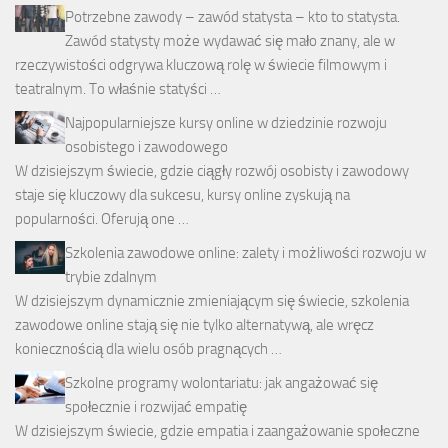
Potrzebne zawody – zawód statysta – kto to statysta.
Zawód statysty może wydawać się mało znany, ale w
rzeczywistości odgrywa kluczową rolę w świecie filmowym i
teatralnym. To właśnie statyści …
Najpopularniejsze kursy online w dziedzinie rozwoju
osobistego i zawodowego
W dzisiejszym świecie, gdzie ciągły rozwój osobisty i zawodowy
staje się kluczowy dla sukcesu, kursy online zyskują na
popularności. Oferują one …
Szkolenia zawodowe online: zalety i możliwości rozwoju w
trybie zdalnym
W dzisiejszym dynamicznie zmieniającym się świecie, szkolenia
zawodowe online stają się nie tylko alternatywą, ale wręcz
koniecznością dla wielu osób pragnących …
Szkolne programy wolontariatu: jak angażować się
społecznie i rozwijać empatię
W dzisiejszym świecie, gdzie empatia i zaangażowanie społeczne