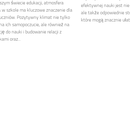
jszym świecie edukacji, atmosfera
efektywnej nauki jest ni
 w szkole ma kluczowe znaczenie dla
ale także odpowiednie stra
uczniów. Pozytywny klimat nie tylko
które mogą znacznie ułatw
a ich samopoczucie, ale również na
ę do nauki i budowanie relacji z
kami oraz...