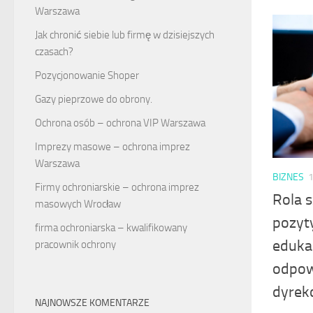
Warszawa
Jak chronić siebie lub firmę w dzisiejszych
czasach?
Pozycjonowanie Shoper
Gazy pieprzowe do obrony.
Ochrona osób – ochrona VIP Warszawa
Imprezy masowe – ochrona imprez
Warszawa
BIZNES
1
Firmy ochroniarskie – ochrona imprez
Rola 
masowych Wrocław
pozyt
firma ochroniarska – kwalifikowany
edukac
pracownik ochrony
odpowi
dyrekc
NAJNOWSZE KOMENTARZE