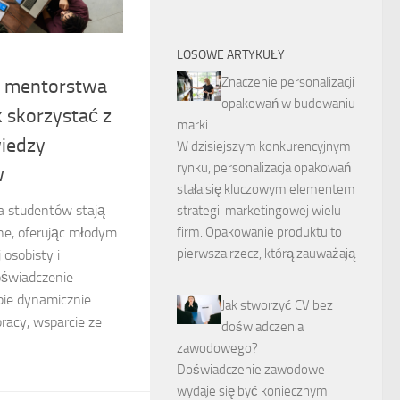
LOSOWE ARTYKUŁY
Znaczenie personalizacji
y mentorstwa
opakowań w budowaniu
k skorzystać z
marki
wiedzy
W dzisiejszym konkurencyjnym
rynku, personalizacja opakowań
w
stała się kluczowym elementem
a studentów stają
strategii marketingowej wielu
rne, oferując młodym
firm. Opakowanie produktu to
pierwsza rzecz, którą zauważają
osobisty i
…
oświadczenie
bie dynamicznie
Jak stworzyć CV bez
racy, wsparcie ze
doświadczenia
zawodowego?
Doświadczenie zawodowe
wydaje się być koniecznym