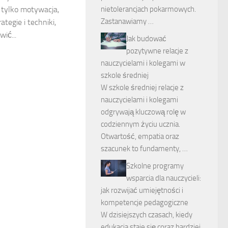
e tylko motywacja,
nietolerancjach pokarmowych.
Zastanawiamy …
tegie i techniki,
ić...
Jak budować
pozytywne relacje z
nauczycielami i kolegami w
szkole średniej
W szkole średniej relacje z
nauczycielami i kolegami
odgrywają kluczową rolę w
codziennym życiu ucznia.
Otwartość, empatia oraz
szacunek to fundamenty, …
Szkolne programy
wsparcia dla nauczycieli:
jak rozwijać umiejętności i
kompetencje pedagogiczne
W dzisiejszych czasach, kiedy
edukacja staje się coraz bardziej