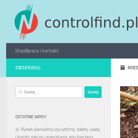
Skip to content
Współpraca i kontakt
OBSERWUJ:
MIE
Szukaj:
OSTATNIE WPISY
Rynek pierwotny czy wtórny: zalety, wady
i koszty zakupu mieszkania, gdy bierzesz