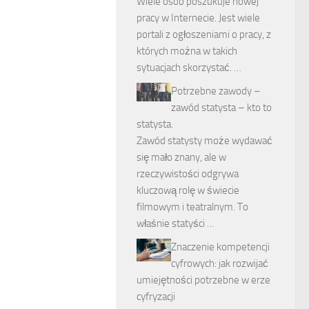
Wiele osób poszukuje nowej
pracy w Internecie. Jest wiele
portali z ogłoszeniami o pracy, z
których można w takich
sytuacjach skorzystać. …
Potrzebne zawody –
zawód statysta – kto to
statysta.
Zawód statysty może wydawać
się mało znany, ale w
rzeczywistości odgrywa
kluczową rolę w świecie
filmowym i teatralnym. To
właśnie statyści …
Znaczenie kompetencji
cyfrowych: jak rozwijać
umiejętności potrzebne w erze
cyfryzacji