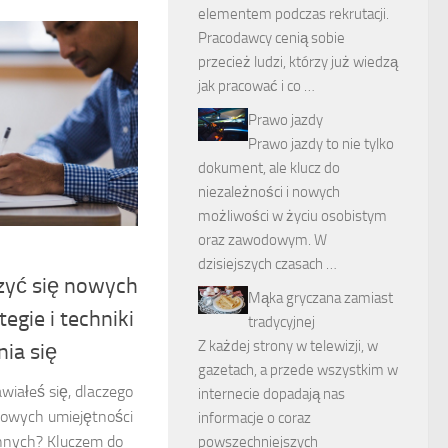
elementem podczas rekrutacji.
Pracodawcy cenią sobie
przecież ludzi, którzy już wiedzą
jak pracować i co …
Prawo jazdy
Prawo jazdy to nie tylko
dokument, ale klucz do
niezależności i nowych
możliwości w życiu osobistym
oraz zawodowym. W
dzisiejszych czasach …
zyć się nowych
Mąka gryczana zamiast
tegie i techniki
tradycyjnej
Z każdej strony w telewizji, w
ia się
gazetach, a przede wszystkim w
wiałeś się, dlaczego
internecie dopadają nas
nowych umiejętności
informacje o coraz
 innych? Kluczem do
powszechniejszych