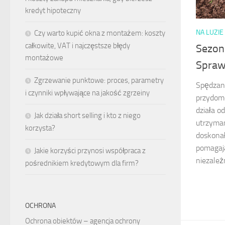
kredyt hipoteczny
NA LUZIE
Czy warto kupić okna z montażem: koszty
całkowite, VAT i najczęstsze błędy
Sezon
montażowe
Spraw
Zgrzewanie punktowe: proces, parametry
Spędzan
i czynniki wpływające na jakość zgrzeiny
przydomo
działa o
Jak działa short selling i kto z niego
utrzyman
korzysta?
doskonał
pomagaj
Jakie korzyści przynosi współpraca z
niezależn
pośrednikiem kredytowym dla firm?
OCHRONA
Ochrona obiektów – agencja ochrony