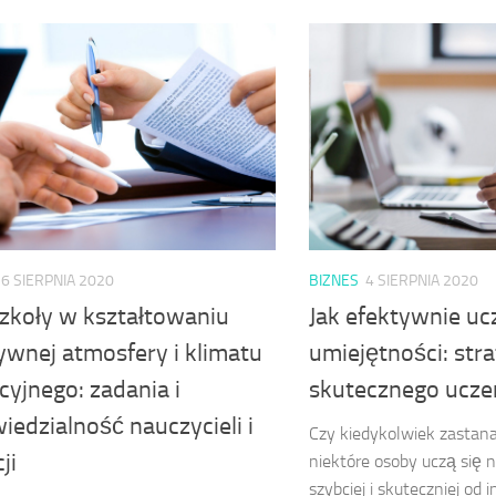
6 SIERPNIA 2020
BIZNES
4 SIERPNIA 2020
szkoły w kształtowaniu
Jak efektywnie uc
ywnej atmosfery i klimatu
umiejętności: stra
yjnego: zadania i
skutecznego uczen
edzialność nauczycieli i
Czy kiedykolwiek zastana
ji
niektóre osoby uczą się 
szybciej i skuteczniej od