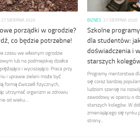
27 SIERPNIA 2020
BIZNES
21 SIERPNIA 2020
owe porządki w ogrodzie?
Szkolne program
dź, co będzie potrzebne!
dla studentów: ja
doświadczenia i 
ie czasu we własnym ogrodzie
starszych kolegó
wym lub na podmiejskiej działce
dprężająco i wyciszająco. Praca przy
Programy mentorstwa dl
iu i uprawie zieleni może być
się coraz bardziej popula
ą formą ćwiczeń fizycznych,
ludziom szansę na rozwój 
ąc utrzymać organizm w zdrowiu
zawodowy w oparciu o d
ie od wieku....
starszych kolegów. W do
zmieniającego się rynku p
strony...