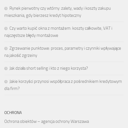
Rynek pierwotny czy wtórny: zalety, wady i koszty zakupu
mieszkania, gdy bierzesz kredyt hipoteczny
Czy warto kupić okna z montażem: koszty całkowite, VAT i
najczęstsze błędy montażowe
Zgrzewanie punktowe: proces, parametry i czynniki wpływające
na jakość zgrzeiny
Jak działa short selling i kto z niego korzysta?
Jakie korzyści przynosi współpraca z pośrednikiem kredytowym
dla firm?
OCHRONA
Ochrona obiektów – agencja ochrony Warszawa