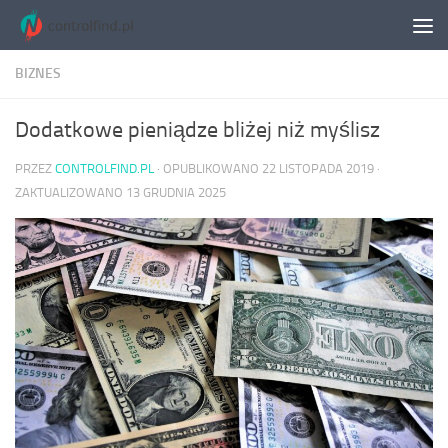
Skip to content
BIZNES
Dodatkowe pieniądze bliżej niż myślisz
PRZEZ
CONTROLFIND.PL
· OPUBLIKOWANO
22 LISTOPADA 2019
·
ZAKTUALIZOWANO
13 GRUDNIA 2025