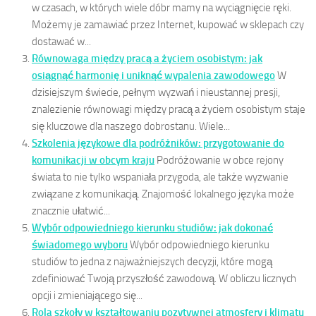
w czasach, w których wiele dóbr mamy na wyciągnięcie ręki.
Możemy je zamawiać przez Internet, kupować w sklepach czy
dostawać w...
Równowaga między pracą a życiem osobistym: jak
osiągnąć harmonię i uniknąć wypalenia zawodowego
W
dzisiejszym świecie, pełnym wyzwań i nieustannej presji,
znalezienie równowagi między pracą a życiem osobistym staje
się kluczowe dla naszego dobrostanu. Wiele...
Szkolenia językowe dla podróżników: przygotowanie do
komunikacji w obcym kraju
Podróżowanie w obce rejony
świata to nie tylko wspaniała przygoda, ale także wyzwanie
związane z komunikacją. Znajomość lokalnego języka może
znacznie ułatwić...
Wybór odpowiedniego kierunku studiów: jak dokonać
świadomego wyboru
Wybór odpowiedniego kierunku
studiów to jedna z najważniejszych decyzji, które mogą
zdefiniować Twoją przyszłość zawodową. W obliczu licznych
opcji i zmieniającego się...
Rola szkoły w kształtowaniu pozytywnej atmosfery i klimatu