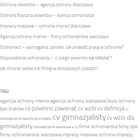
Ochrona obiektów – agencja ochrony Warszawa
Ochrona fizyczna obiektów – licencja ochroniarza
Imprezy masowe – ochrona imprez Warszawa
Agencja ochrony mienia – firmy ochroniarskie warszawa
Ochroniarz – wymagania, zarobki. Jak znaleźć pracę w ochronie?
Wyposażenie ochroniarzy – z czego powinno się składać?
Jak chronić siebie lub firmę w dzisiejszych czasach?
TAGI
agencja ochrony mienia
agencja ochrony warszawa
biuro ochrony
co powinno zawierać cv wzór
cv definicja
bpo kraków
cv
cv gimnazjalisty
cv wzór dla
doświadczenie zawodowe przykłady
gimnazjalisty
firma ochroniarska
firmy bpo
doświadczenie zawodowe w cv
firmy ochroniarskie warszawa
imprezy masowe ochrona
imprezy