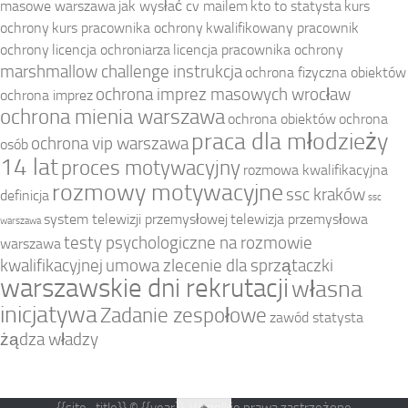
masowe warszawa
jak wysłać cv mailem
kto to statysta
kurs
ochrony
kurs pracownika ochrony
kwalifikowany pracownik
ochrony
licencja ochroniarza
licencja pracownika ochrony
marshmallow challenge instrukcja
ochrona fizyczna obiektów
ochrona imprez masowych wrocław
ochrona imprez
ochrona mienia warszawa
ochrona obiektów
ochrona
praca dla młodzieży
ochrona vip warszawa
osób
14 lat
proces motywacyjny
rozmowa kwalifikacyjna
rozmowy motywacyjne
ssc kraków
definicja
ssc
system telewizji przemysłowej
telewizja przemysłowa
warszawa
testy psychologiczne na rozmowie
warszawa
kwalifikacyjnej
umowa zlecenie dla sprzątaczki
warszawskie dni rekrutacji
własna
inicjatywa
Zadanie zespołowe
zawód statysta
żądza władzy
{{site_title}} © {{year}}. Wszelkie prawa zastrzeżone