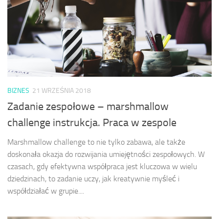
BIZNES
21 WRZEŚNIA 2018
Zadanie zespołowe – marshmallow
challenge instrukcja. Praca w zespole
Marshmallow challenge to nie tylko zabawa, ale także
doskonała okazja do rozwijania umiejętności zespołowych. W
czasach, gdy efektywna współpraca jest kluczowa w wielu
dziedzinach, to zadanie uczy, jak kreatywnie myśleć i
współdziałać w grupie....