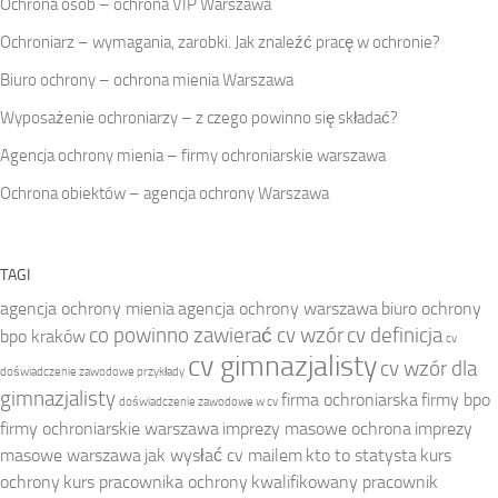
Ochrona osób – ochrona VIP Warszawa
Ochroniarz – wymagania, zarobki. Jak znaleźć pracę w ochronie?
Biuro ochrony – ochrona mienia Warszawa
Wyposażenie ochroniarzy – z czego powinno się składać?
Agencja ochrony mienia – firmy ochroniarskie warszawa
Ochrona obiektów – agencja ochrony Warszawa
TAGI
agencja ochrony mienia
agencja ochrony warszawa
biuro ochrony
co powinno zawierać cv wzór
cv definicja
bpo kraków
cv
cv gimnazjalisty
cv wzór dla
doświadczenie zawodowe przykłady
gimnazjalisty
firma ochroniarska
firmy bpo
doświadczenie zawodowe w cv
firmy ochroniarskie warszawa
imprezy masowe ochrona
imprezy
masowe warszawa
jak wysłać cv mailem
kto to statysta
kurs
ochrony
kurs pracownika ochrony
kwalifikowany pracownik