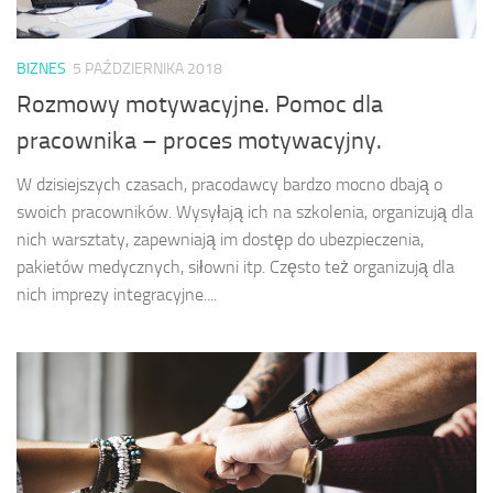
BIZNES
5 PAŹDZIERNIKA 2018
Rozmowy motywacyjne. Pomoc dla
pracownika – proces motywacyjny.
W dzisiejszych czasach, pracodawcy bardzo mocno dbają o
swoich pracowników. Wysyłają ich na szkolenia, organizują dla
nich warsztaty, zapewniają im dostęp do ubezpieczenia,
pakietów medycznych, siłowni itp. Często też organizują dla
nich imprezy integracyjne....