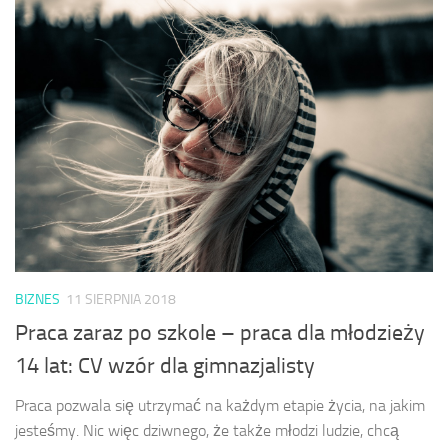
BIZNES
11 SIERPNIA 2018
Praca zaraz po szkole – praca dla młodzieży
14 lat: CV wzór dla gimnazjalisty
Praca pozwala się utrzymać na każdym etapie życia, na jakim
jesteśmy. Nic więc dziwnego, że także młodzi ludzie, chcą