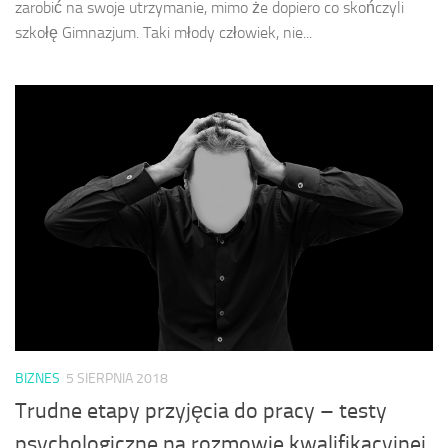
zarobić na swoje utrzymanie, mimo że dopiero co skończyli
szkołę Gimnazjum. Taki młody człowiek, nie...
BIZNES
5 SIERPNIA 2018
Trudne etapy przyjęcia do pracy – testy
psychologiczne na rozmowie kwalifikacyjnej