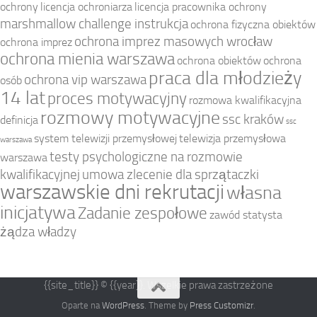
ochrony
licencja ochroniarza
licencja pracownika ochrony
marshmallow challenge instrukcja
ochrona fizyczna obiektów
ochrona imprez masowych wrocław
ochrona imprez
ochrona mienia warszawa
ochrona obiektów
ochrona
praca dla młodzieży
ochrona vip warszawa
osób
14 lat
proces motywacyjny
rozmowa kwalifikacyjna
rozmowy motywacyjne
ssc kraków
definicja
ssc
system telewizji przemysłowej
telewizja przemysłowa
warszawa
testy psychologiczne na rozmowie
warszawa
kwalifikacyjnej
umowa zlecenie dla sprzątaczki
warszawskie dni rekrutacji
własna
inicjatywa
Zadanie zespołowe
zawód statysta
żądza władzy
{{site_title}} © {{year}}. Wszelkie prawa zastrzeżone
Oparte na
WordPress
. Theme by
Press Customizr
.