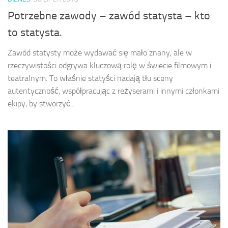
Potrzebne zawody – zawód statysta – kto
to statysta.
Zawód statysty może wydawać się mało znany, ale w
rzeczywistości odgrywa kluczową rolę w świecie filmowym i
teatralnym. To właśnie statyści nadają tłu sceny
autentyczność, współpracując z reżyserami i innymi członkami
ekipy, by stworzyć...