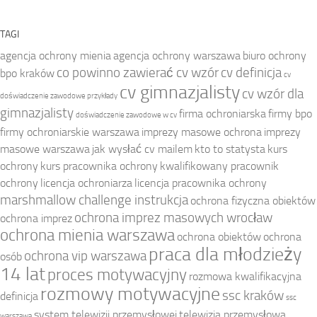
TAGI
agencja ochrony mienia
agencja ochrony warszawa
biuro ochrony
co powinno zawierać cv wzór
cv definicja
bpo kraków
cv
cv gimnazjalisty
cv wzór dla
doświadczenie zawodowe przykłady
gimnazjalisty
firma ochroniarska
firmy bpo
doświadczenie zawodowe w cv
firmy ochroniarskie warszawa
imprezy masowe ochrona
imprezy
masowe warszawa
jak wysłać cv mailem
kto to statysta
kurs
ochrony
kurs pracownika ochrony
kwalifikowany pracownik
ochrony
licencja ochroniarza
licencja pracownika ochrony
marshmallow challenge instrukcja
ochrona fizyczna obiektów
ochrona imprez masowych wrocław
ochrona imprez
ochrona mienia warszawa
ochrona obiektów
ochrona
praca dla młodzieży
ochrona vip warszawa
osób
14 lat
proces motywacyjny
rozmowa kwalifikacyjna
rozmowy motywacyjne
ssc kraków
definicja
ssc
system telewizji przemysłowej
telewizja przemysłowa
warszawa