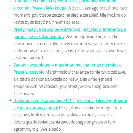
Umowa zlecenie dla sprzątaczki – jak napisać umowę
zlecenie. Praca dla każdego
W życiu każdego przychodzi taki
moment, gdy trzeba zacząć na siebie zarabiać. Nie można do
końca życia liczyć na innych i opierać...
Predyspozycje zawodowe definicja, przykłady. Internetowa
pomoc przy szukaniu pracy
Wybór odpowiedniej ścieżki
zawodowej to często kluczowy moment w życiu, który może
zadecydować o naszej przyszłości. Predyspozycje zawodowe,
czyli zestaw cech i...
Zadanie zespołowe – marshmallow challenge instrukcja.
Praca w zespole
Marshmallow challenge to nie tylko zabawa,
ale także doskonała okazja do rozwijania umiejętności
zespołowych. W czasach, gdy efektywna współpraca jest
kluczowa w...
Doświadczenie zawodowe CV – przykłady. Jak przygotować
się do rozmowy o pracę
Przygotowanie skutecznego CV to
kluczowy krok w procesie poszukiwania pracy, a sekcja
dotycząca doświadczenia zawodowego odgrywa w tym
ogromną rolę. Wiele osób...