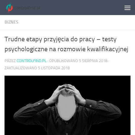
Skip to content
BIZNES
Trudne etapy przyjęcia do pracy – testy
psychologiczne na rozmowie kwalifikacyjnej
PRZEZ
CONTROLFIND.PL
· OPUBLIKOWANO
5 SIERPNIA 2018
·
ZAKTUALIZOWANO
5 LISTOPADA 2018