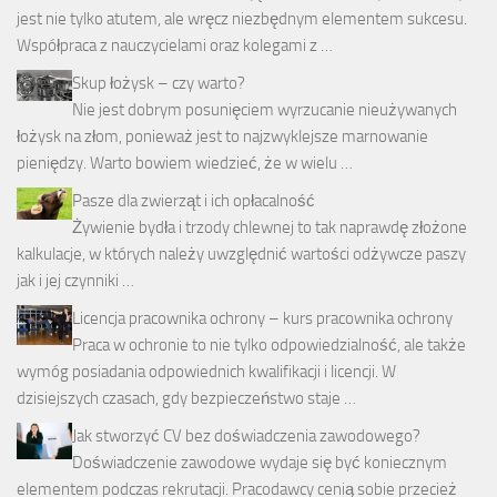
jest nie tylko atutem, ale wręcz niezbędnym elementem sukcesu.
Współpraca z nauczycielami oraz kolegami z …
Skup łożysk – czy warto?
Nie jest dobrym posunięciem wyrzucanie nieużywanych
łożysk na złom, ponieważ jest to najzwyklejsze marnowanie
pieniędzy. Warto bowiem wiedzieć, że w wielu …
Pasze dla zwierząt i ich opłacalność
Żywienie bydła i trzody chlewnej to tak naprawdę złożone
kalkulacje, w których należy uwzględnić wartości odżywcze paszy
jak i jej czynniki …
Licencja pracownika ochrony – kurs pracownika ochrony
Praca w ochronie to nie tylko odpowiedzialność, ale także
wymóg posiadania odpowiednich kwalifikacji i licencji. W
dzisiejszych czasach, gdy bezpieczeństwo staje …
Jak stworzyć CV bez doświadczenia zawodowego?
Doświadczenie zawodowe wydaje się być koniecznym
elementem podczas rekrutacji. Pracodawcy cenią sobie przecież