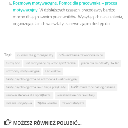
Rozmowy motywacyjne. Pomoc dla pracownika – proces
motywacyjny.
W dzisiejszych czasach, pracodawcy bardzo
mocno dbają o swoich pracowników. Wysyłają ich na szkolenia,
organizują dla nich warsztaty, zapewniają im dostęp do...
Tagi:
cv wzór dla gimnazjalisty
doświadczenie zawodowe w cv
firmy bpo
list motywacyjny wzór sprzątaczka
praca dla młodzieży 14 lat
rozmowy motywacyjne
ssc kraków
testy psychologiczne na rozmowie kwalifikacyjnej
testy psychologiczne rekrutacja przykłady
treść maila z cv bez ogłoszenia
umowa zlecenie dla sprzątaczki
warszawskie dni rekrutacji
własna inicjatywa
żądza władzy
zawód statysta
MOŻESZ RÓWNIEŻ POLUBIĆ…