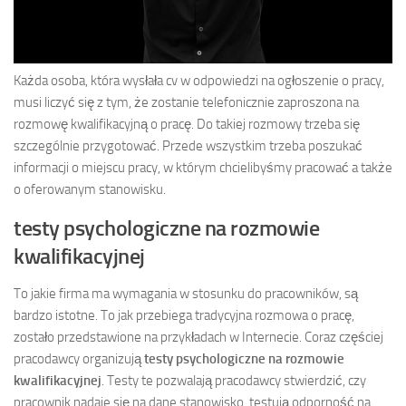
Każda osoba, która wysłała cv w odpowiedzi na ogłoszenie o pracy,
musi liczyć się z tym, że zostanie telefonicznie zaproszona na
rozmowę kwalifikacyjną o pracę. Do takiej rozmowy trzeba się
szczególnie przygotować. Przede wszystkim trzeba poszukać
informacji o miejscu pracy, w którym chcielibyśmy pracować a także
o oferowanym stanowisku.
testy psychologiczne na rozmowie
kwalifikacyjnej
To jakie firma ma wymagania w stosunku do pracowników, są
bardzo istotne. To jak przebiega tradycyjna rozmowa o pracę,
zostało przedstawione na przykładach w Internecie. Coraz częściej
pracodawcy organizują
testy psychologiczne na rozmowie
kwalifikacyjnej
. Testy te pozwalają pracodawcy stwierdzić, czy
pracownik nadaje się na dane stanowisko, testują odporność na