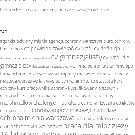
Firmy ochroniarskie – ochrona imprez masowych Wrocław
TAGI
agencja ochrony mienia
agencja ochrony warszawa
biuro ochrony
co powinno zawierać cv wzór
cv definicja
bpo kraków
cv
cv gimnazjalisty
cv wzór dla
doświadczenie zawodowe przykłady
gimnazjalisty
firma ochroniarska
firmy bpo
doświadczenie zawodowe w cv
firmy ochroniarskie warszawa
imprezy masowe ochrona
imprezy
masowe warszawa
jak wysłać cv mailem
kto to statysta
kurs
ochrony
kurs pracownika ochrony
kwalifikowany pracownik
ochrony
licencja ochroniarza
licencja pracownika ochrony
marshmallow challenge instrukcja
ochrona fizyczna obiektów
ochrona imprez masowych wrocław
ochrona imprez
ochrona mienia warszawa
ochrona obiektów
ochrona
praca dla młodzieży
ochrona vip warszawa
osób
14 lat
proces motywacyjny