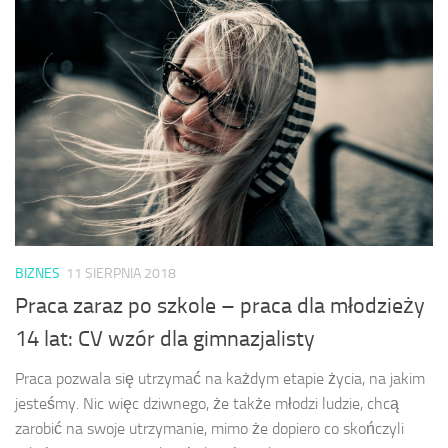
BIZNES
11 SIERPNIA 2018
Praca zaraz po szkole – praca dla młodzieży
14 lat: CV wzór dla gimnazjalisty
Praca pozwala się utrzymać na każdym etapie życia, na jakim
jesteśmy. Nic więc dziwnego, że także młodzi ludzie, chcą
zarobić na swoje utrzymanie, mimo że dopiero co skończyli