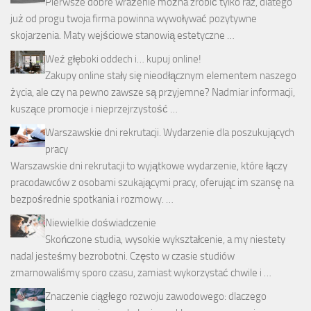
Pierwsze dobre wrażenie można zrobić tylko raz, dlatego
już od progu twoja firma powinna wywoływać pozytywne
skojarzenia. Maty wejściowe stanowią estetyczne …
Weź głęboki oddech i… kupuj online!
Zakupy online stały się nieodłącznym elementem naszego
życia, ale czy na pewno zawsze są przyjemne? Nadmiar informacji,
kuszące promocje i nieprzejrzystość …
Warszawskie dni rekrutacji. Wydarzenie dla poszukujących
pracy
Warszawskie dni rekrutacji to wyjątkowe wydarzenie, które łączy
pracodawców z osobami szukającymi pracy, oferując im szansę na
bezpośrednie spotkania i rozmowy. …
Niewielkie doświadczenie
Skończone studia, wysokie wykształcenie, a my niestety
nadal jesteśmy bezrobotni. Często w czasie studiów
zmarnowaliśmy sporo czasu, zamiast wykorzystać chwile i …
Znaczenie ciągłego rozwoju zawodowego: dlaczego