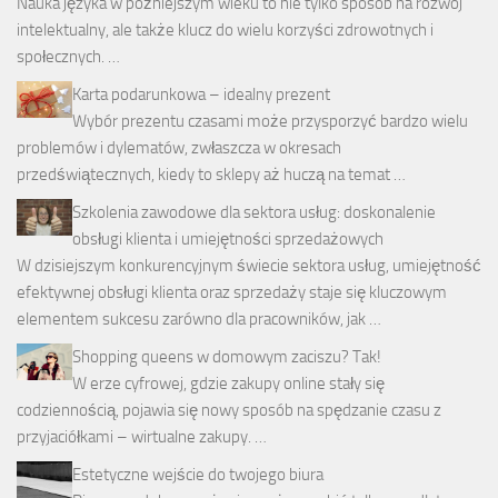
Nauka języka w późniejszym wieku to nie tylko sposób na rozwój
intelektualny, ale także klucz do wielu korzyści zdrowotnych i
społecznych. …
Karta podarunkowa – idealny prezent
Wybór prezentu czasami może przysporzyć bardzo wielu
problemów i dylematów, zwłaszcza w okresach
przedświątecznych, kiedy to sklepy aż huczą na temat …
Szkolenia zawodowe dla sektora usług: doskonalenie
obsługi klienta i umiejętności sprzedażowych
W dzisiejszym konkurencyjnym świecie sektora usług, umiejętność
efektywnej obsługi klienta oraz sprzedaży staje się kluczowym
elementem sukcesu zarówno dla pracowników, jak …
Shopping queens w domowym zaciszu? Tak!
W erze cyfrowej, gdzie zakupy online stały się
codziennością, pojawia się nowy sposób na spędzanie czasu z
przyjaciółkami – wirtualne zakupy. …
Estetyczne wejście do twojego biura