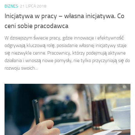
BIZNES
21 LIPCA 2018
Inicjatywa w pracy – własna inicjatywa. Co
ceni sobie pracodawca
W dzisiejszym świecie pracy, gdzie innowacje i efektywność
odgrywają kluczową rolę, posiadanie własnej inicjatywy staje
się niezwykle cenne. Pracownicy, którzy podejmują aktywne
działania i wnoszą nowe pomysły, nie tylko przyczyniają się do
rozwoju swoich...