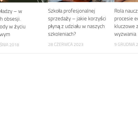
Rola naucz
Szkoła profesjonalnej
ładzy – w
procesie e
sprzedaży – jakie korzyści
h obsesji.
kluczowe z
płyną z udziału w naszych
ody w życiu
wyzwania
szkoleniach?
owym
9 GRUDNIA 
28 CZERWCA 2023
ŚNIA 2018