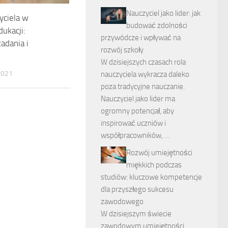
Nauczyciel jako lider: jak
yciela w
budować zdolności
dukacji:
przywódcze i wpływać na
adania i
rozwój szkoły
W dzisiejszych czasach rola
2021
nauczyciela wykracza daleko
poza tradycyjne nauczanie.
Nauczyciel jako lider ma
ogromny potencjał, aby
inspirować uczniów i
współpracowników, …
Rozwój umiejętności
miękkich podczas
studiów: kluczowe kompetencje
dla przyszłego sukcesu
zawodowego
W dzisiejszym świecie
zawodowym umiejętności