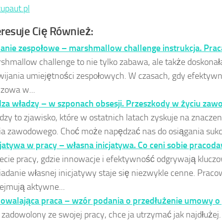
upaut.pl
eresuje Cię Również:
anie zespołowe – marshmallow challenge instrukcja. Prac
shmallow challenge to nie tylko zabawa, ale także doskonał
wijania umiejętności zespołowych. W czasach, gdy efektywn
czowa w...
za władzy – w szponach obsesji. Przeszkody w życiu z
dzy to zjawisko, które w ostatnich latach zyskuje na znacze
ia zawodowego. Choć może napędzać nas do osiągania sukc
cjatywa w pracy – własna inicjatywa. Co ceni sobie pracod
ecie pracy, gdzie innowacje i efektywność odgrywają kluczo
iadanie własnej inicjatywy staje się niezwykle cenne. Praco
ejmują aktywne...
owalająca praca – wzór podania o przedłużenie umowy o 
t zadowolony ze swojej pracy, chce ja utrzymać jak najdłużej