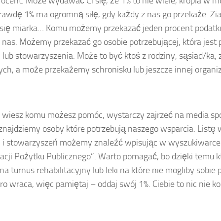
rocent. Może wydawać Ci się, że 1% to nie wiele, kropla w m
rawdę 1% ma ogromną siłę, gdy każdy z nas go przekaże. Zia
 się miarka… Komu możemy przekazać jeden procent podatku
d nas. Możemy przekazać go osobie potrzebującej, która jest
i lub stowarzyszenia. Może to być ktoś z rodziny, sąsiad/ka,
ch, a może przekażemy schronisku lub jeszcze innej organiz
ie wiesz komu możesz pomóc, wystarczy zajrzeć na media sp
najdziemy osoby które potrzebują naszego wsparcia. Listę 
i i stowarzyszeń możemy znaleźć wpisując w wyszukiwarce
acji Pożytku Publicznego”. Warto pomagać, bo dzięki temu 
na turnus rehabilitacyjny lub leki na które nie mogliby sobie
ro wraca, więc pamiętaj – oddaj swój 1%. Ciebie to nic nie ko