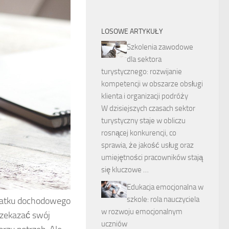
LOSOWE ARTYKUŁY
Szkolenia zawodowe
dla sektora
turystycznego: rozwijanie
kompetencji w obszarze obsługi
klienta i organizacji podróży
W dzisiejszych czasach sektor
turystyczny staje w obliczu
rosnącej konkurencji, co
sprawia, że jakość usług oraz
umiejętności pracowników stają
się kluczowe …
Edukacja emocjonalna w
szkole: rola nauczyciela
podatku dochodowego
w rozwoju emocjonalnym
rzekazać swój
uczniów