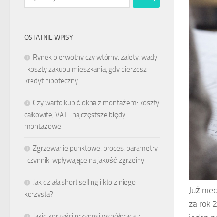
OSTATNIE WPISY
Rynek pierwotny czy wtórny: zalety, wady
i koszty zakupu mieszkania, gdy bierzesz
kredyt hipoteczny
Czy warto kupić okna z montażem: koszty
całkowite, VAT i najczęstsze błędy
montażowe
Zgrzewanie punktowe: proces, parametry
i czynniki wpływające na jakość zgrzeiny
Jak działa short selling i kto z niego
Już nie
korzysta?
za rok 
Jakie korzyści przynosi współpraca z