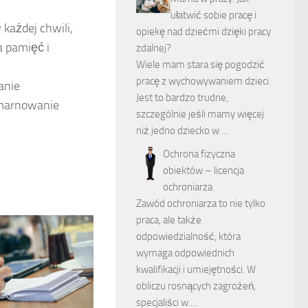
ułatwić sobie pracę i
każdej chwili,
opiekę nad dziećmi dzięki pracy
a pamięć i
zdalnej?
Wiele mam stara się pogodzić
pracę z wychowywaniem dzieci.
anie
Jest to bardzo trudne,
 marnowanie
szczególnie jeśli mamy więcej
niż jedno dziecko w …
Ochrona fizyczna
obiektów – licencja
ochroniarza
Zawód ochroniarza to nie tylko
praca, ale także
odpowiedzialność, która
wymaga odpowiednich
kwalifikacji i umiejętności. W
obliczu rosnących zagrożeń,
specjaliści w …