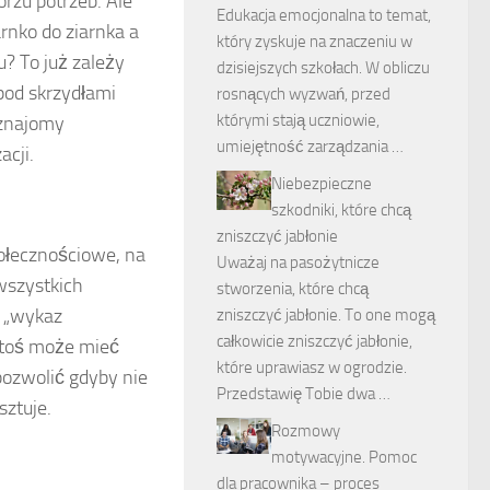
orzu potrzeb. Ale
Edukacja emocjonalna to temat,
rnko do ziarnka a
który zyskuje na znaczeniu w
? To już zależy
dzisiejszych szkołach. W obliczu
 pod skrzydłami
rosnących wyzwań, przed
którymi stają uczniowie,
 znajomy
umiejętność zarządzania …
acji.
Niebezpieczne
szkodniki, które chcą
zniszczyć jabłonie
ołecznościowe, na
Uważaj na pasożytnicze
wszystkich
stworzenia, które chcą
 „wykaz
zniszczyć jabłonie. To one mogą
całkowicie zniszczyć jabłonie,
ktoś może mieć
które uprawiasz w ogrodzie.
 pozwolić gdyby nie
Przedstawię Tobie dwa …
sztuje.
Rozmowy
motywacyjne. Pomoc
dla pracownika – proces