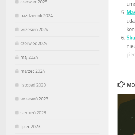
czerwiec 2025
umo
Mas
październik 2024
uda
kon
wrzesień 2024
Sku
czerwiec 2024
nie
pie
maj 2024
marzec 2024
MO
listopad 2023
wrzesień 2023
sierpień 2023
lipiec 2023