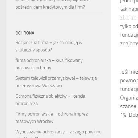
jeden p
pośrednikiem kredytowym dla firm?
tak nap
zbierze
tylko o
OCHRONA
fundacj
Bezpieczna firma – jak chronić ją w
znajomy
skuteczny sposób?
firma ochroniarska – kwalifikowany
pracownik ochrony
Jeśli n
System telewizji przemysłowej – telewizja
pewno z
przemysłowa Warszawa
fundacj
Ochrona fizyczna obiektów – licencja
Organiz
ochroniarza
szansę 
Firmy ochroniarskie – ochrona imprez
1%. Dob
masowych Wrocław
Wyposażenie ochroniarzy – z czego powinno