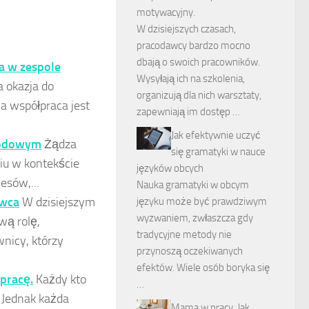
motywacyjny.
W dzisiejszych czasach,
pracodawcy bardzo mocno
dbają o swoich pracowników.
a w zespole
Wysyłają ich na szkolenia,
a okazja do
organizują dla nich warsztaty,
a współpraca jest
zapewniają im dostęp …
Jak efektywnie uczyć
awodowym
Żądza
się gramatyki w nauce
niu w kontekście
języków obcych
esów,...
Nauka gramatyki w obcym
awca
W dzisiejszym
języku może być prawdziwym
wyzwaniem, zwłaszcza gdy
wą rolę,
tradycyjne metody nie
wnicy, którzy
przynoszą oczekiwanych
efektów. Wiele osób boryka się
pracę.
Każdy kto
…
. Jednak każda
Mama w pracy. Jak