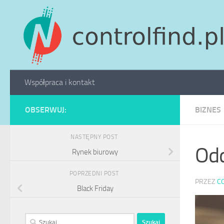
Skip to content
Współpraca i kontakt
OBSERWUJ:
BIZNES
NASTĘPNY POST
Odd
Rynek biurowy
POPRZEDNI POST
PRZEZ
C
Black Friday
Szukaj: