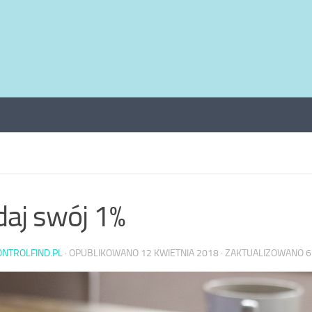
aj swój 1%
ONTROLFIND.PL
· OPUBLIKOWANO
12 KWIETNIA 2018
· ZAKTUALIZOWANO
6