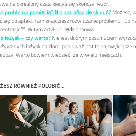
wa na określony czas, kiedyś się skończy. wzór...
z problem z pamięcią? Nie potrafisz się skupić?
Możesz, w 
ć się do apteki. Tam znajdziesz rozwiązanie problemu: „Co n
centracje?”. W tym artykule będzie mowa...
p łożysk – czy warto?
Nie jest dobrym posunięciem wyrzuc
używanych łożysk na złom, ponieważ jest to najzwyklejsze
niędzy. Warto bowiem wiedzieć, że w wielu miejscach...
ŻESZ RÓWNIEŻ POLUBIĆ…