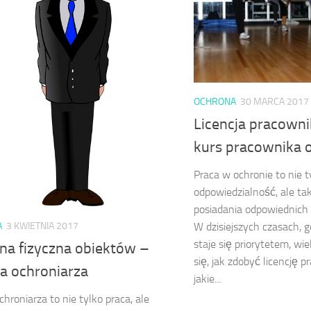
OCHRONA
30 MARCA 2017
Licencja pracown
kurs pracownika 
Praca w ochronie to nie t
odpowiedzialność, ale t
posiadania odpowiednich kwa
A
3 KWIETNIA 2017
W dzisiejszych czasach, 
staje się priorytetem, wi
na fizyczna obiektów –
się, jak zdobyć licencję 
ja ochroniarza
jakie...
hroniarza to nie tylko praca, ale