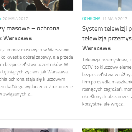
A
20 MAJA 2017
OCHRONA
11 MAJA 2017
zy masowe – ochrona
System telewizji 
z Warszawa
telewizja przemy
Warszawa
acja imprez masowych w Warszawie
ylko kwestia dobrej zabawy, ale przede
Telewizja przemysłowa, 
im bezpieczeństwa uczestników. W
CCTV, to kluczowy eleme
 tętniących życiem, jak Warszawa,
bezpieczeństwa w różnyc
nia ochrona staje się kluczowym
firm po osiedla mieszkan
em każdego wydarzenia. Zrozumienie
rosnących zagrożeń, mon
 związanych z...
określonych obszarów staj
korzystne, ale wręcz...