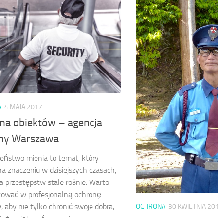
A
4 MAJA 2017
na obiektów – agencja
ny Warszawa
eństwo mienia to temat, który
na znaczeniu w dzisiejszych czasach,
ba przestępstw stale rośnie. Warto
tować w profesjonalną ochronę
, aby nie tylko chronić swoje dobra,
OCHRONA
30 KWIETNIA 20