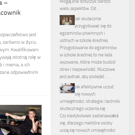
Mogą one dotyczyć bardzo
a –
wielu aspektów. Od …
acownik
Jak skutecznie
przygotować się do
egzaminów pisemnych i
ezpieczeństwo jest
ustnych w szkole średniej
, zarówno w życiu
Przygotowanie do egzaminów
wym. Kwalifikowani
w szkole średniej to nie lada
ywają istotną rolę w
wyzwanie, które może budzić
i mienia, a ich
stres i niepewność. Kluczowe
dzane odpowiednimi
jest jednak, aby podejść …
Jak efektywnie uczyć
się nowych
umiejętności: strategie i techniki
skutecznego uczenia się
Czy kiedykolwiek zastanawiałeś
się, dlaczego niektóre osoby
uczą się nowych umiejętności