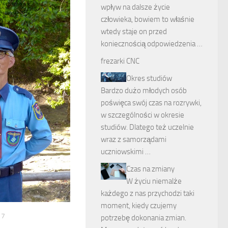
wpływ na dalsze życie
człowieka, bowiem to właśnie
wtedy staje on przed
koniecznością odpowiedzenia …
frezarki CNC
Okres studiów
Bardzo dużo młodych osób
poświęca swój czas na rozrywki,
w szczególności w okresie
studiów. Dlatego też uczelnie
wraz z samorządami
uczniowskimi …
Czas na zmiany
W życiu niemalże
każdego z nas przychodzi taki
moment, kiedy czujemy
17
potrzebę dokonania zmian.