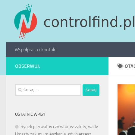
Skip to content
Współpraca i kontakt
OBSERWUJ:
OTA
Szukaj:
OSTATNIE WPISY
Rynek pierwotny czy wtórny: zalety, wady
i koszty zakupu mieszkania, gdy bierzesz