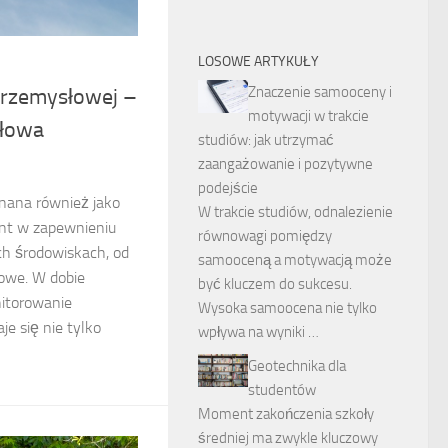
LOSOWE ARTYKUŁY
Znaczenie samooceny i
przemysłowej –
motywacji w trakcie
słowa
studiów: jak utrzymać
zaangażowanie i pozytywne
podejście
znana również jako
W trakcie studiów, odnalezienie
nt w zapewnieniu
równowagi pomiędzy
h środowiskach, od
samooceną a motywacją może
iowe. W dobie
być kluczem do sukcesu.
itorowanie
Wysoka samoocena nie tylko
e się nie tylko
wpływa na wyniki …
Geotechnika dla
studentów
Moment zakończenia szkoły
średniej ma zwykle kluczowy