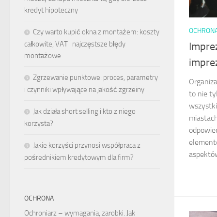
kredyt hipoteczny
OCHRON
Czy warto kupić okna z montażem: koszty
całkowite, VAT i najczęstsze błędy
Impre
montażowe
impre
Zgrzewanie punktowe: proces, parametry
Organiz
i czynniki wpływające na jakość zgrzeiny
to nie t
wszystk
Jak działa short selling i kto z niego
miastach
korzysta?
odpowied
element
Jakie korzyści przynosi współpraca z
aspektów
pośrednikiem kredytowym dla firm?
OCHRONA
Ochroniarz – wymagania, zarobki. Jak