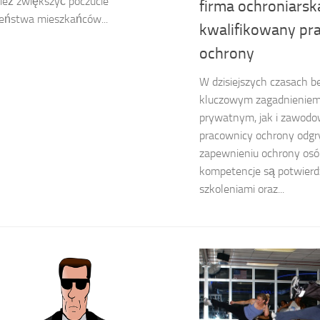
ież zwiększyć poczucie
firma ochroniarsk
eństwa mieszkańców...
kwalifikowany pr
ochrony
W dzisiejszych czasach b
kluczowym zagadnieniem
prywatnym, jak i zawodo
pracownicy ochrony odgr
zapewnieniu ochrony osób 
kompetencje są potwier
szkoleniami oraz...