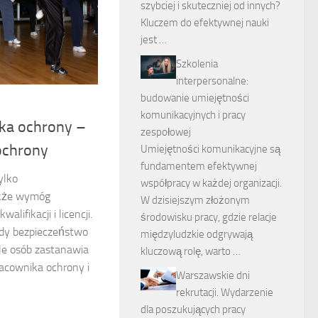
szybciej i skuteczniej od innych?
Kluczem do efektywnej nauki
jest …
Szkolenia
interpersonalne:
budowanie umiejętności
komunikacyjnych i pracy
ika ochrony –
zespołowej
ochrony
Umiejętności komunikacyjne są
fundamentem efektywnej
ylko
współpracy w każdej organizacji.
akże wymóg
W dzisiejszym złożonym
lifikacji i licencji.
środowisku pracy, gdzie relacje
gdy bezpieczeństwo
międzyludzkie odgrywają
ele osób zastanawia
kluczową rolę, warto …
pracownika ochrony i
Warszawskie dni
rekrutacji. Wydarzenie
dla poszukujących pracy