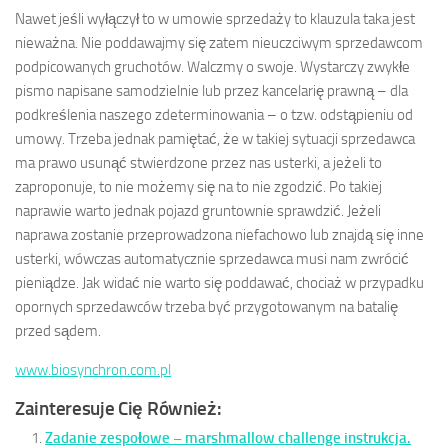
Nawet jeśli wyłączył to w umowie sprzedaży to klauzula taka jest
nieważna. Nie poddawajmy się zatem nieuczciwym sprzedawcom
podpicowanych gruchotów. Walczmy o swoje. Wystarczy zwykłe
pismo napisane samodzielnie lub przez kancelarię prawną – dla
podkreślenia naszego zdeterminowania – o tzw. odstąpieniu od
umowy. Trzeba jednak pamiętać, że w takiej sytuacji sprzedawca
ma prawo usunąć stwierdzone przez nas usterki, a jeżeli to
zaproponuje, to nie możemy się na to nie zgodzić. Po takiej
naprawie warto jednak pojazd gruntownie sprawdzić. Jeżeli
naprawa zostanie przeprowadzona niefachowo lub znajdą się inne
usterki, wówczas automatycznie sprzedawca musi nam zwrócić
pieniądze. Jak widać nie warto się poddawać, chociaż w przypadku
opornych sprzedawców trzeba być przygotowanym na batalię
przed sądem.
www.biosynchron.com.pl
Zainteresuje Cię Również:
Zadanie zespołowe – marshmallow challenge instrukcja.