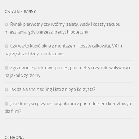
OSTATNIE WPISY
Rynek pierwotny czy wtórny: zalety, wady i koszty zakupu
mieszkania, gdy bierzesz kredyt hipoteczny
Czy warto kupić okna z montażem: koszty całkowite, VAT i
najczęstsze błędy montażowe
Zgrzewanie punktowe: proces, parametry i czynniki wpływające
na jakość zgrzeiny
Jak działa short selling i kto z niego korzysta?
Jakie korzyści przynosi współpraca z pośrednikiem kredytowym
dla firm?
OCHRONA