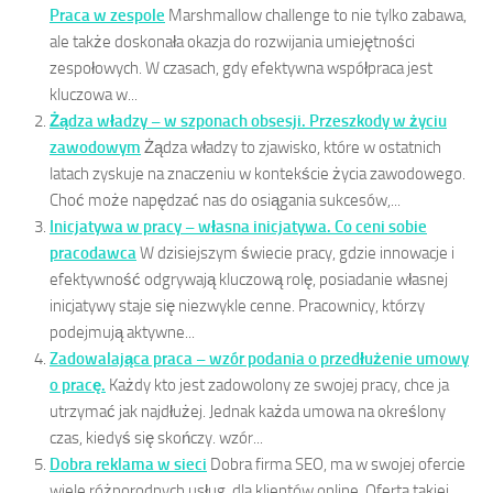
Praca w zespole
Marshmallow challenge to nie tylko zabawa,
ale także doskonała okazja do rozwijania umiejętności
zespołowych. W czasach, gdy efektywna współpraca jest
kluczowa w...
Żądza władzy – w szponach obsesji. Przeszkody w życiu
zawodowym
Żądza władzy to zjawisko, które w ostatnich
latach zyskuje na znaczeniu w kontekście życia zawodowego.
Choć może napędzać nas do osiągania sukcesów,...
Inicjatywa w pracy – własna inicjatywa. Co ceni sobie
pracodawca
W dzisiejszym świecie pracy, gdzie innowacje i
efektywność odgrywają kluczową rolę, posiadanie własnej
inicjatywy staje się niezwykle cenne. Pracownicy, którzy
podejmują aktywne...
Zadowalająca praca – wzór podania o przedłużenie umowy
o pracę.
Każdy kto jest zadowolony ze swojej pracy, chce ja
utrzymać jak najdłużej. Jednak każda umowa na określony
czas, kiedyś się skończy. wzór...
Dobra reklama w sieci
Dobra firma SEO, ma w swojej ofercie
wiele różnorodnych usług, dla klientów online. Oferta takiej