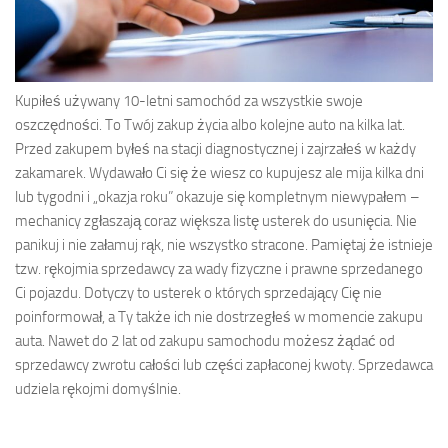
Kupiłeś używany 10-letni samochód za wszystkie swoje
oszczędności. To Twój zakup życia albo kolejne auto na kilka lat.
Przed zakupem byłeś na stacji diagnostycznej i zajrzałeś w każdy
zakamarek. Wydawało Ci się że wiesz co kupujesz ale mija kilka dni
lub tygodni i „okazja roku” okazuje się kompletnym niewypałem –
mechanicy zgłaszają coraz większa listę usterek do usunięcia. Nie
panikuj i nie załamuj rąk, nie wszystko stracone. Pamiętaj że istnieje
tzw. rękojmia sprzedawcy za wady fizyczne i prawne sprzedanego
Ci pojazdu. Dotyczy to usterek o których sprzedający Cię nie
poinformował, a Ty także ich nie dostrzegłeś w momencie zakupu
auta. Nawet do 2 lat od zakupu samochodu możesz żądać od
sprzedawcy zwrotu całości lub części zapłaconej kwoty. Sprzedawca
udziela rękojmi domyślnie.