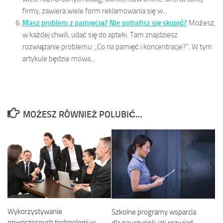
firmy, zawiera wiele form reklamowania się w...
Masz problem z pamięcią? Nie potrafisz się skupić?
Możesz,
w każdej chwili, udać się do apteki. Tam znajdziesz
rozwiązanie problemu: „Co na pamięć i koncentracje?”. W tym
artykule będzie mowa...
MOŻESZ RÓWNIEŻ POLUBIĆ…
Wykorzystywanie
Szkolne programy wsparcia
nowoczesnych technologii w