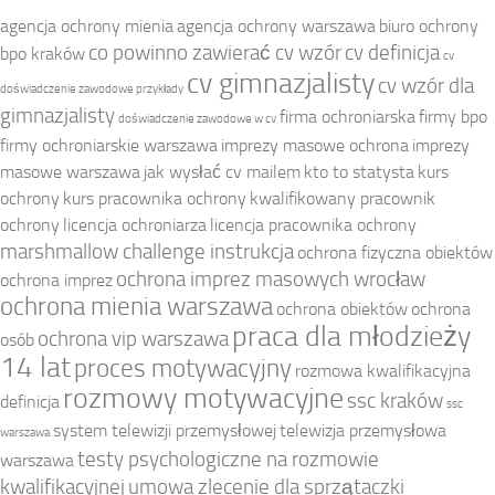
agencja ochrony mienia
agencja ochrony warszawa
biuro ochrony
co powinno zawierać cv wzór
cv definicja
bpo kraków
cv
cv gimnazjalisty
cv wzór dla
doświadczenie zawodowe przykłady
gimnazjalisty
firma ochroniarska
firmy bpo
doświadczenie zawodowe w cv
firmy ochroniarskie warszawa
imprezy masowe ochrona
imprezy
masowe warszawa
jak wysłać cv mailem
kto to statysta
kurs
ochrony
kurs pracownika ochrony
kwalifikowany pracownik
ochrony
licencja ochroniarza
licencja pracownika ochrony
marshmallow challenge instrukcja
ochrona fizyczna obiektów
ochrona imprez masowych wrocław
ochrona imprez
ochrona mienia warszawa
ochrona obiektów
ochrona
praca dla młodzieży
ochrona vip warszawa
osób
14 lat
proces motywacyjny
rozmowa kwalifikacyjna
rozmowy motywacyjne
ssc kraków
definicja
ssc
system telewizji przemysłowej
telewizja przemysłowa
warszawa
testy psychologiczne na rozmowie
warszawa
kwalifikacyjnej
umowa zlecenie dla sprzątaczki