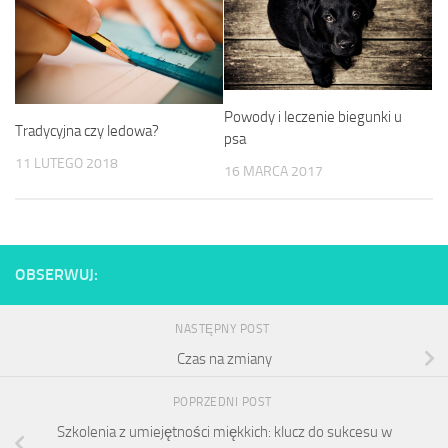
Powody i leczenie biegunki u
Tradycyjna czy ledowa?
psa
11 LUTEGO 2018
16 MARCA 2017
OBSERWUJ:
NASTĘPNY POST
Czas na zmiany
POPRZEDNI POST
Szkolenia z umiejętności miękkich: klucz do sukcesu w