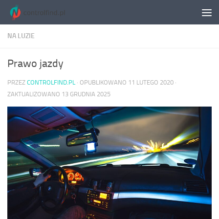
Skip to content
NA LUZIE
Prawo jazdy
PRZEZ
CONTROLFIND.PL
· OPUBLIKOWANO
11 LUTEGO 2020
·
ZAKTUALIZOWANO
13 GRUDNIA 2025