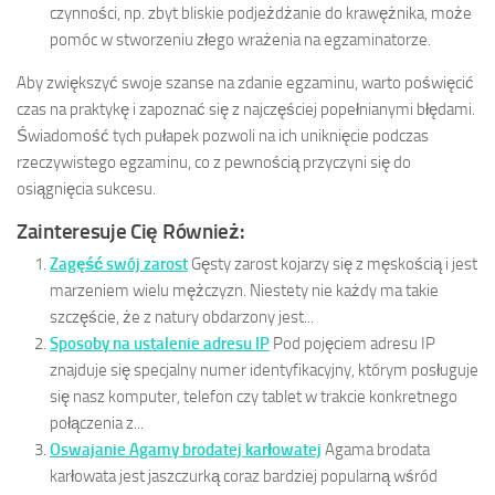
czynności, np. zbyt bliskie podjeżdżanie do krawężnika, może
pomóc w stworzeniu złego wrażenia na egzaminatorze.
Aby zwiększyć swoje szanse na zdanie egzaminu, warto poświęcić
czas na praktykę i zapoznać się z najczęściej popełnianymi błędami.
Świadomość tych pułapek pozwoli na ich uniknięcie podczas
rzeczywistego egzaminu, co z pewnością przyczyni się do
osiągnięcia sukcesu.
Zainteresuje Cię Również:
Zagęść swój zarost
Gęsty zarost kojarzy się z męskością i jest
marzeniem wielu mężczyzn. Niestety nie każdy ma takie
szczęście, że z natury obdarzony jest...
Sposoby na ustalenie adresu IP
Pod pojęciem adresu IP
znajduje się specjalny numer identyfikacyjny, którym posługuje
się nasz komputer, telefon czy tablet w trakcie konkretnego
połączenia z...
Oswajanie Agamy brodatej karłowatej
Agama brodata
karłowata jest jaszczurką coraz bardziej popularną wśród