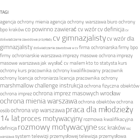
TAGI
agencja ochrony mienia
agencja ochrony warszawa
biuro ochrony
co powinno zawierać cv wzór
cv definicja
bpo kraków
cv
cv gimnazjalisty
cv wzór dla
doświadczenie zawodowe przykłady
gimnazjalisty
firma ochroniarska
firmy bpo
doświadczenie zawodowe w cv
firmy ochroniarskie warszawa
imprezy masowe ochrona
imprezy
masowe warszawa
jak wysłać cv mailem
kto to statysta
kurs
ochrony
kurs pracownika ochrony
kwalifikowany pracownik
ochrony
licencja ochroniarza
licencja pracownika ochrony
marshmallow challenge instrukcja
ochrona fizyczna obiektów
ochrona imprez masowych wrocław
ochrona imprez
ochrona mienia warszawa
ochrona obiektów
ochrona
praca dla młodzieży
ochrona vip warszawa
osób
14 lat
proces motywacyjny
rozmowa kwalifikacyjna
rozmowy motywacyjne
ssc kraków
definicja
ssc
system telewizji przemysłowej
telewizja przemysłowa
warszawa