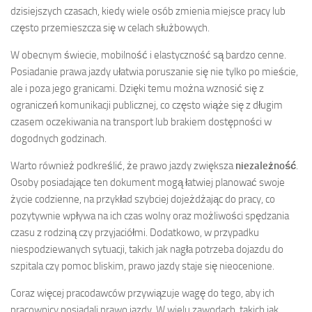
dzisiejszych czasach, kiedy wiele osób zmienia miejsce pracy lub
często przemieszcza się w celach służbowych.
W obecnym świecie, mobilność i elastyczność są bardzo cenne.
Posiadanie prawa jazdy ułatwia poruszanie się nie tylko po mieście,
ale i poza jego granicami. Dzięki temu można wznosić się z
ograniczeń komunikacji publicznej, co często wiąże się z długim
czasem oczekiwania na transport lub brakiem dostępności w
dogodnych godzinach.
Warto również podkreślić, że prawo jazdy zwiększa
niezależność
.
Osoby posiadające ten dokument mogą łatwiej planować swoje
życie codzienne, na przykład szybciej dojeżdżając do pracy, co
pozytywnie wpływa na ich czas wolny oraz możliwości spędzania
czasu z rodziną czy przyjaciółmi. Dodatkowo, w przypadku
niespodziewanych sytuacji, takich jak nagła potrzeba dojazdu do
szpitala czy pomoc bliskim, prawo jazdy staje się nieocenione.
Coraz więcej pracodawców przywiązuje wagę do tego, aby ich
pracownicy posiadali prawo jazdy. W wielu zawodach, takich jak