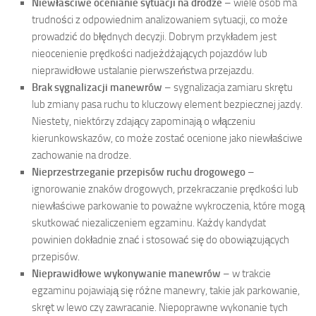
Niewłaściwe ocenianie sytuacji na drodze
– wiele osób ma
trudności z odpowiednim analizowaniem sytuacji, co może
prowadzić do błędnych decyzji. Dobrym przykładem jest
nieocenienie prędkości nadjeżdżających pojazdów lub
nieprawidłowe ustalanie pierwszeństwa przejazdu.
Brak sygnalizacji manewrów
– sygnalizacja zamiaru skrętu
lub zmiany pasa ruchu to kluczowy element bezpiecznej jazdy.
Niestety, niektórzy zdający zapominają o włączeniu
kierunkowskazów, co może zostać ocenione jako niewłaściwe
zachowanie na drodze.
Nieprzestrzeganie przepisów ruchu drogowego
–
ignorowanie znaków drogowych, przekraczanie prędkości lub
niewłaściwe parkowanie to poważne wykroczenia, które mogą
skutkować niezaliczeniem egzaminu. Każdy kandydat
powinien dokładnie znać i stosować się do obowiązujących
przepisów.
Nieprawidłowe wykonywanie manewrów
– w trakcie
egzaminu pojawiają się różne manewry, takie jak parkowanie,
skręt w lewo czy zawracanie. Niepoprawne wykonanie tych