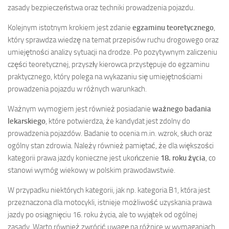
zasady bezpieczeństwa oraz techniki prowadzenia pojazdu.
Kolejnym istotnym krokiem jest zdanie
egzaminu teoretycznego
,
który sprawdza wiedzę na temat przepisów ruchu drogowego oraz
umiejętności analizy sytuacji na drodze. Po pozytywnym zaliczeniu
części teoretycznej, przyszły kierowca przystępuje do egzaminu
praktycznego, który polega na wykazaniu się umiejętnościami
prowadzenia pojazdu w różnych warunkach.
Ważnym wymogiem jest również posiadanie
ważnego badania
lekarskiego
, które potwierdza, że kandydat jest zdolny do
prowadzenia pojazdów. Badanie to ocenia m.in. wzrok, słuch oraz
ogólny stan zdrowia. Należy również pamiętać, że dla większości
kategorii prawa jazdy konieczne jest ukończenie
18. roku życia
, co
stanowi wymóg wiekowy w polskim prawodawstwie.
W przypadku niektórych kategorii, jak np. kategoria B1, która jest
przeznaczona dla motocykli, istnieje możliwość uzyskania prawa
jazdy po osiągnięciu 16. roku życia, ale to wyjątek od ogólnej
zasady. Warto również zwrócić uwagę na różnice w wymaganiach