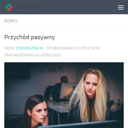
Skip to content
BIZNES
Przychód pasywny
PRZEZ
CONTROLFIND.PL
· OPUBLIKOWANO
6 LUTEGO 2018
·
ZAKTUALIZOWANO
6 LUTEGO 2020