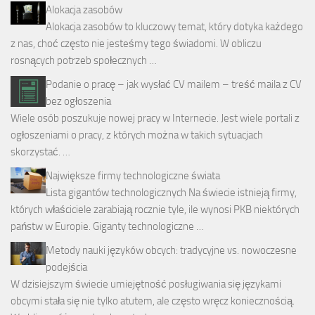
Alokacja zasobów
Alokacja zasobów to kluczowy temat, który dotyka każdego
z nas, choć często nie jesteśmy tego świadomi. W obliczu
rosnących potrzeb społecznych …
Podanie o pracę – jak wysłać CV mailem – treść maila z CV
bez ogłoszenia
Wiele osób poszukuje nowej pracy w Internecie. Jest wiele portali z
ogłoszeniami o pracy, z których można w takich sytuacjach
skorzystać. …
Największe firmy technologiczne świata
Lista gigantów technologicznych Na świecie istnieją firmy,
których właściciele zarabiają rocznie tyle, ile wynosi PKB niektórych
państw w Europie. Giganty technologiczne …
Metody nauki języków obcych: tradycyjne vs. nowoczesne
podejścia
W dzisiejszym świecie umiejętność posługiwania się językami
obcymi stała się nie tylko atutem, ale często wręcz koniecznością.