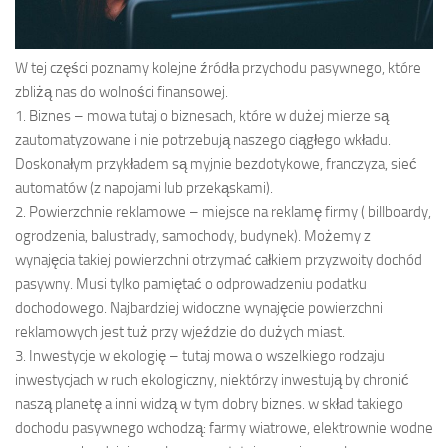
W tej części poznamy kolejne źródła przychodu pasywnego, które
zbliżą nas do wolności finansowej.
1. Biznes – mowa tutaj o biznesach, które w dużej mierze są
zautomatyzowane i nie potrzebują naszego ciągłego wkładu.
Doskonałym przykładem są myjnie bezdotykowe, franczyza, sieć
automatów (z napojami lub przekąskami).
2. Powierzchnie reklamowe – miejsce na reklamę firmy ( billboardy,
ogrodzenia, balustrady, samochody, budynek). Możemy z
wynajęcia takiej powierzchni otrzymać całkiem przyzwoity dochód
pasywny. Musi tylko pamiętać o odprowadzeniu podatku
dochodowego. Najbardziej widoczne wynajęcie powierzchni
reklamowych jest tuż przy wjeździe do dużych miast.
3. Inwestycje w ekologię – tutaj mowa o wszelkiego rodzaju
inwestycjach w ruch ekologiczny, niektórzy inwestują by chronić
naszą planetę a inni widzą w tym dobry biznes. w skład takiego
dochodu pasywnego wchodzą: farmy wiatrowe, elektrownie wodne