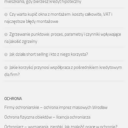
mieszkania, gdy bierzesz kredyt hipoteczny
Czy warto kupić okna z montażem: koszty całkowite, VAT i
najczęstsze błędy montażowe
Zgrzewanie punktowe: proces, parametry i czynniki wpływające
na jakość zgrzeiny
Jak działa short selling i kto z niego korzysta?
Jakie korzyści przynosi współpraca z pośrednikiem kredytowym
dla firm?
OCHRONA
Firmy ochroniarskie – ochrona imprez masowych Wrocław
Ochrona fizyczna obiektów – licencja ochroniarza
Ochroniarz – wymagania, zarobki. Jak znaleźć pracę w ochronie?