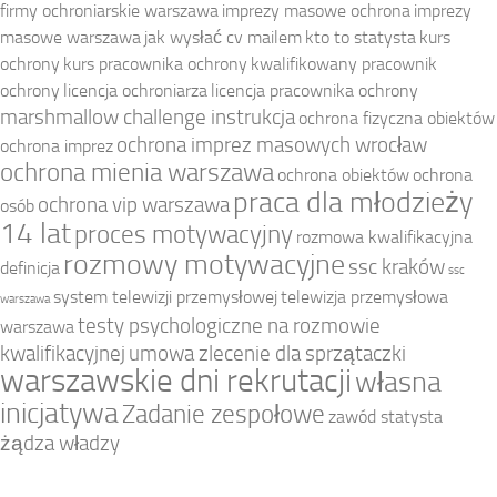
firmy ochroniarskie warszawa
imprezy masowe ochrona
imprezy
masowe warszawa
jak wysłać cv mailem
kto to statysta
kurs
ochrony
kurs pracownika ochrony
kwalifikowany pracownik
ochrony
licencja ochroniarza
licencja pracownika ochrony
marshmallow challenge instrukcja
ochrona fizyczna obiektów
ochrona imprez masowych wrocław
ochrona imprez
ochrona mienia warszawa
ochrona obiektów
ochrona
praca dla młodzieży
ochrona vip warszawa
osób
14 lat
proces motywacyjny
rozmowa kwalifikacyjna
rozmowy motywacyjne
ssc kraków
definicja
ssc
system telewizji przemysłowej
telewizja przemysłowa
warszawa
testy psychologiczne na rozmowie
warszawa
kwalifikacyjnej
umowa zlecenie dla sprzątaczki
warszawskie dni rekrutacji
własna
inicjatywa
Zadanie zespołowe
zawód statysta
żądza władzy