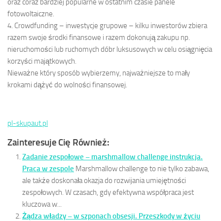
oraz coraz bardziej popularne w ostatnim czasie panele
fotowoltaiczne.
4. Crowdfunding – inwestycje grupowe – kilku inwestorów zbiera
razem swoje środki finansowe i razem dokonują zakupu np.
nieruchomości lub ruchomych dóbr luksusowych w celu osiągnięcia
korzyści majątkowych.
Nieważne który sposób wybierzemy, najważniejsze to mały
krokami dążyć do wolności finansowej.
pl-skupaut.pl
Zainteresuje Cię Również:
Zadanie zespołowe – marshmallow challenge instrukcja.
Praca w zespole
Marshmallow challenge to nie tylko zabawa,
ale także doskonała okazja do rozwijania umiejętności
zespołowych. W czasach, gdy efektywna współpraca jest
kluczowa w...
Żądza władzy – w szponach obsesji. Przeszkody w życiu