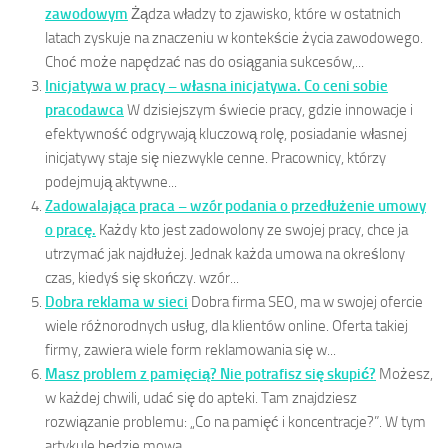
zawodowym
Żądza władzy to zjawisko, które w ostatnich
latach zyskuje na znaczeniu w kontekście życia zawodowego.
Choć może napędzać nas do osiągania sukcesów,...
Inicjatywa w pracy – własna inicjatywa. Co ceni sobie
pracodawca
W dzisiejszym świecie pracy, gdzie innowacje i
efektywność odgrywają kluczową rolę, posiadanie własnej
inicjatywy staje się niezwykle cenne. Pracownicy, którzy
podejmują aktywne...
Zadowalająca praca – wzór podania o przedłużenie umowy
o pracę.
Każdy kto jest zadowolony ze swojej pracy, chce ja
utrzymać jak najdłużej. Jednak każda umowa na określony
czas, kiedyś się skończy. wzór...
Dobra reklama w sieci
Dobra firma SEO, ma w swojej ofercie
wiele różnorodnych usług, dla klientów online. Oferta takiej
firmy, zawiera wiele form reklamowania się w...
Masz problem z pamięcią? Nie potrafisz się skupić?
Możesz,
w każdej chwili, udać się do apteki. Tam znajdziesz
rozwiązanie problemu: „Co na pamięć i koncentracje?”. W tym
artykule będzie mowa...