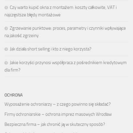
Czy warto kupić okna z montażem: koszty całkowite, VAT i
najczęstsze błędy montażowe
Zgrzewanie punktowe: proces, parametry i czynniki wpływające
na jakość zgrzeiny
Jak działa short selling i kto z niego korzysta?
Jakie korzyści przynosi współpraca z pośrednikiem kredytowym
dla firm?
OCHRONA
Wyposażenie ochroniarzy – z czego powinno się składać?
Firmy ochroniarskie – ochrona imprez masowych Wrocław
Bezpieczna firma – jak chronić ją w skuteczny sposób?