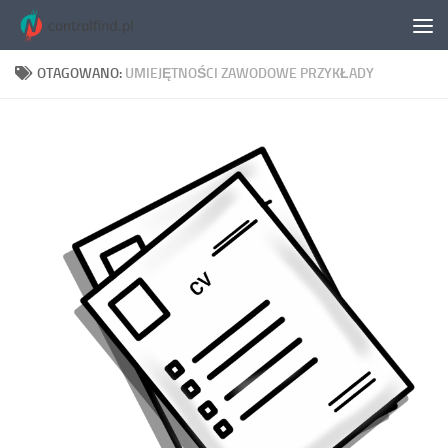
Skip to content
OTAGOWANO:
UMIEJĘTNOŚCI ZAWODOWE PRZYKŁADY