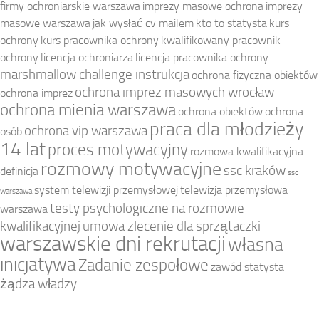
firmy ochroniarskie warszawa
imprezy masowe ochrona
imprezy
masowe warszawa
jak wysłać cv mailem
kto to statysta
kurs
ochrony
kurs pracownika ochrony
kwalifikowany pracownik
ochrony
licencja ochroniarza
licencja pracownika ochrony
marshmallow challenge instrukcja
ochrona fizyczna obiektów
ochrona imprez masowych wrocław
ochrona imprez
ochrona mienia warszawa
ochrona obiektów
ochrona
praca dla młodzieży
ochrona vip warszawa
osób
14 lat
proces motywacyjny
rozmowa kwalifikacyjna
rozmowy motywacyjne
ssc kraków
definicja
ssc
system telewizji przemysłowej
telewizja przemysłowa
warszawa
testy psychologiczne na rozmowie
warszawa
kwalifikacyjnej
umowa zlecenie dla sprzątaczki
warszawskie dni rekrutacji
własna
inicjatywa
Zadanie zespołowe
zawód statysta
żądza władzy