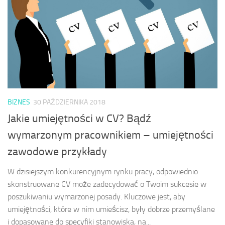
BIZNES
30 PAŹDZIERNIKA 2018
Jakie umiejętności w CV? Bądź
wymarzonym pracownikiem – umiejętności
zawodowe przykłady
W dzisiejszym konkurencyjnym rynku pracy, odpowiednio
skonstruowane CV może zadecydować o Twoim sukcesie w
poszukiwaniu wymarzonej posady. Kluczowe jest, aby
umiejętności, które w nim umieścisz, były dobrze przemyślane
i dopasowane do specyfiki stanowiska, na...