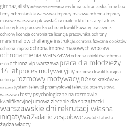
gimnazjalisty
firma ochroniarska
firmy bpo
doświadczenie zawodowe w cv
firmy ochroniarskie warszawa
imprezy masowe ochrona
imprezy
masowe warszawa
jak wysłać cv mailem
kto to statysta
kurs
ochrony
kurs pracownika ochrony
kwalifikowany pracownik
ochrony
licencja ochroniarza
licencja pracownika ochrony
marshmallow challenge instrukcja
ochrona fizyczna obiektów
ochrona imprez masowych wrocław
ochrona imprez
ochrona mienia warszawa
ochrona obiektów
ochrona
praca dla młodzieży
ochrona vip warszawa
osób
14 lat
proces motywacyjny
rozmowa kwalifikacyjna
rozmowy motywacyjne
ssc kraków
definicja
ssc
system telewizji przemysłowej
telewizja przemysłowa
warszawa
testy psychologiczne na rozmowie
warszawa
kwalifikacyjnej
umowa zlecenie dla sprzątaczki
warszawskie dni rekrutacji
własna
inicjatywa
Zadanie zespołowe
zawód statysta
żądza władzy