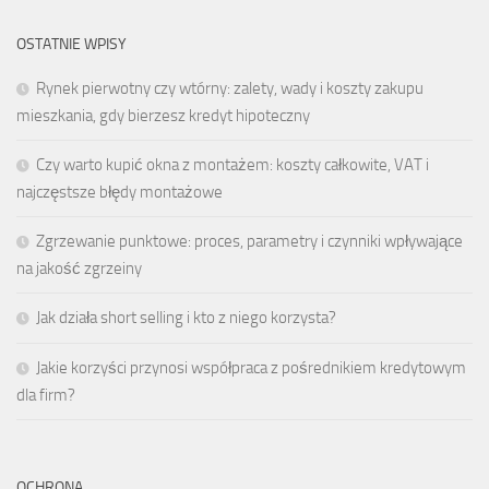
OSTATNIE WPISY
Rynek pierwotny czy wtórny: zalety, wady i koszty zakupu
mieszkania, gdy bierzesz kredyt hipoteczny
Czy warto kupić okna z montażem: koszty całkowite, VAT i
najczęstsze błędy montażowe
Zgrzewanie punktowe: proces, parametry i czynniki wpływające
na jakość zgrzeiny
Jak działa short selling i kto z niego korzysta?
Jakie korzyści przynosi współpraca z pośrednikiem kredytowym
dla firm?
OCHRONA