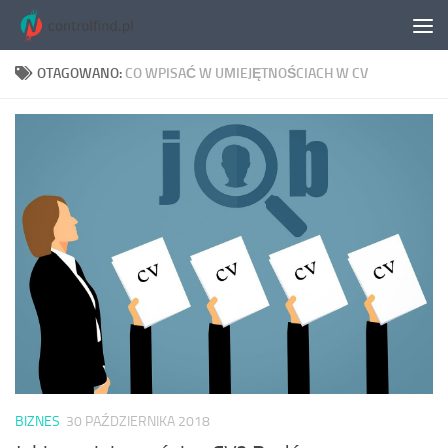
Skip to content
OTAGOWANO:
CO WPISAĆ W UMIEJĘTNOŚCIACH W CV
BIZNES
30 PAŹDZIERNIKA 2018