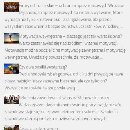
Firmy ochroniarskie – ochrona imprez masowych Wrocław
Organizacja imprez masowych to nie lada wyzwanie, które
wymaga nie tylko kreatywności i zaangażowania, ale przede
wszystkim zapewnienia bezpieczeństwa uczestników. Wrocław, …
Motywacja wewnętrzna – dlaczego jest tak wartościowa?
Warto zastanawiać się nad źródłami własnej motywacji.
Motywację można podzielić na motywację zewnętrzną i motywację
wewnętrzną. Uważa się powszechnie, że motywacją …
Czy dwa posiłki wystarczą?
Twoja hodowla rybek gotowa, od kilku dni pływają ciekawe
okazy, najpiękniejszy zapewne błazenek, ale czy tylko on?
Wszystkie pozostałe, także przykuwają …
Szkolenia zawodowe a awans na stanowisku pracy
W dzisiejszym dynamicznym świecie pracy, ciągły rozwój
zawodowy staje się kluczowym elementem sukcesu. Szkolenia
zawodowe oferują nie tylko możliwość zdobycia nowych …
Zasady jazdy rowerem