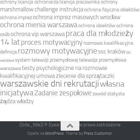
ochrony
licencja ochroniarza
licencja pracownika ochrony
marshmallow challenge instrukcja
ochrona fizyczna obiektów
ochrona imprez masowych wrocław
ochrona imprez
ochrona mienia warszawa
ochrona obiektów
ochrona
praca dla młodzieży
ochrona vip warszawa
osób
14 lat
proces motywacyjny
rozmowa kwalifikacyjna
rozmowy motywacyjne
ssc kraków
definicja
ssc
system telewizji przemysłowej
telewizja przemysłowa
warszawa
testy psychologiczne na rozmowie
warszawa
kwalifikacyjnej
umowa zlecenie dla sprzątaczki
warszawskie dni rekrutacji
własna
inicjatywa
Zadanie zespołowe
zawód statysta
żądza władzy
{{site_title}} © {{year}}. Wszelkie prawa zastrzeżone
Oparte na
WordPress
. Theme by
Press Customizr
.