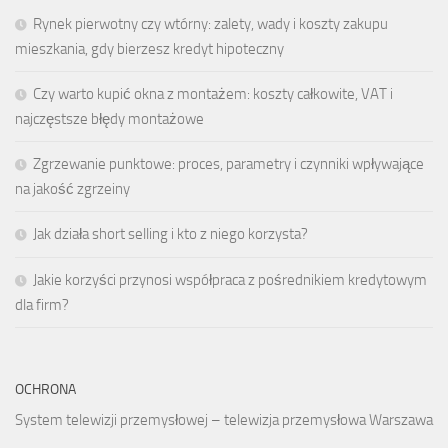
Rynek pierwotny czy wtórny: zalety, wady i koszty zakupu
mieszkania, gdy bierzesz kredyt hipoteczny
Czy warto kupić okna z montażem: koszty całkowite, VAT i
najczęstsze błędy montażowe
Zgrzewanie punktowe: proces, parametry i czynniki wpływające
na jakość zgrzeiny
Jak działa short selling i kto z niego korzysta?
Jakie korzyści przynosi współpraca z pośrednikiem kredytowym
dla firm?
OCHRONA
System telewizji przemysłowej – telewizja przemysłowa Warszawa