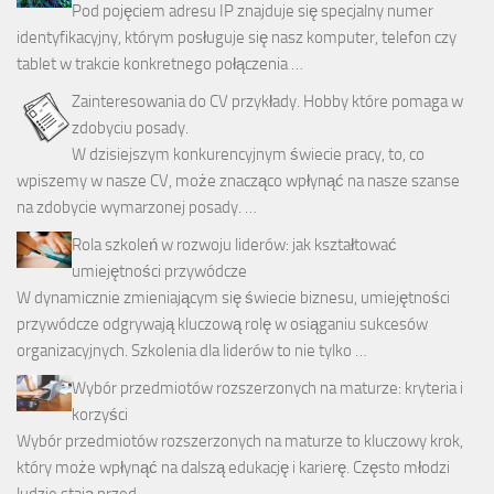
Pod pojęciem adresu IP znajduje się specjalny numer
identyfikacyjny, którym posługuje się nasz komputer, telefon czy
tablet w trakcie konkretnego połączenia …
Zainteresowania do CV przykłady. Hobby które pomaga w
zdobyciu posady.
W dzisiejszym konkurencyjnym świecie pracy, to, co
wpiszemy w nasze CV, może znacząco wpłynąć na nasze szanse
na zdobycie wymarzonej posady. …
Rola szkoleń w rozwoju liderów: jak kształtować
umiejętności przywódcze
W dynamicznie zmieniającym się świecie biznesu, umiejętności
przywódcze odgrywają kluczową rolę w osiąganiu sukcesów
organizacyjnych. Szkolenia dla liderów to nie tylko …
Wybór przedmiotów rozszerzonych na maturze: kryteria i
korzyści
Wybór przedmiotów rozszerzonych na maturze to kluczowy krok,
który może wpłynąć na dalszą edukację i karierę. Często młodzi
ludzie stają przed …