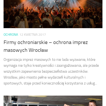
OCHRONA
12 KWIETNIA 2017
Firmy ochroniarskie – ochrona imprez
masowych Wrocław
Organizacja imprez masowych to nie lada wyzwanie, które
wymaga nie tylko kreatywności i zaangażowania, ale przede
wszystkim zapewnienia bezpieczeństwa uczestników.
Wrocław, jako miasto pełne wydarzeń kulturalnych i
sportowych, staje przed koniecznością korzystania z usług...