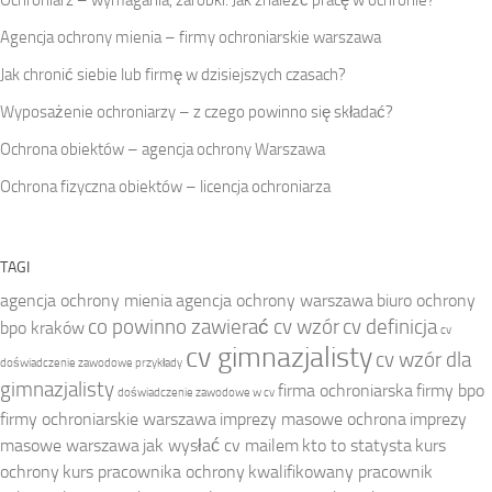
Agencja ochrony mienia – firmy ochroniarskie warszawa
Jak chronić siebie lub firmę w dzisiejszych czasach?
Wyposażenie ochroniarzy – z czego powinno się składać?
Ochrona obiektów – agencja ochrony Warszawa
Ochrona fizyczna obiektów – licencja ochroniarza
TAGI
agencja ochrony mienia
agencja ochrony warszawa
biuro ochrony
co powinno zawierać cv wzór
cv definicja
bpo kraków
cv
cv gimnazjalisty
cv wzór dla
doświadczenie zawodowe przykłady
gimnazjalisty
firma ochroniarska
firmy bpo
doświadczenie zawodowe w cv
firmy ochroniarskie warszawa
imprezy masowe ochrona
imprezy
masowe warszawa
jak wysłać cv mailem
kto to statysta
kurs
ochrony
kurs pracownika ochrony
kwalifikowany pracownik