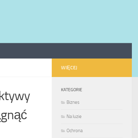
WIĘCEJ
KATEGORIE
ektywy
Biznes
ągnąć
Na luzie
Ochrona