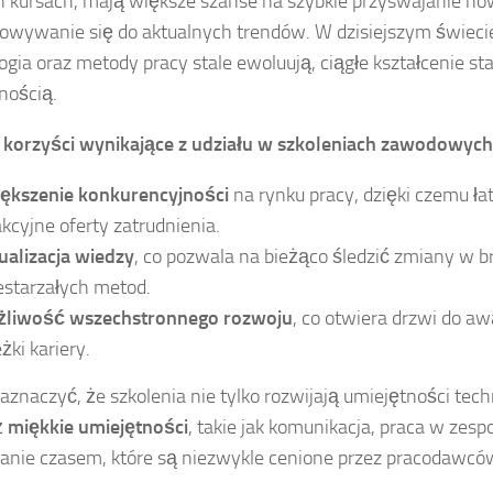
h kursach, mają większe szanse na szybkie przyswajanie n
sowywanie się do aktualnych trendów. W dzisiejszym świecie
ogia oraz metody pracy stale ewoluują, ciągłe kształcenie sta
nością.
e
korzyści wynikające z udziału w szkoleniach zawodowych
ększenie konkurencyjności
na rynku pracy, dzięki czemu łat
akcyjne oferty zatrudnienia.
ualizacja wiedzy
, co pozwala na bieżąco śledzić zmiany w b
estarzałych metod.
liwość wszechstronnego rozwoju
, co otwiera drzwi do a
żki kariery.
aznaczyć, że szkolenia nie tylko rozwijają umiejętności tech
ż
miękkie umiejętności
, takie jak komunikacja, praca w zesp
anie czasem, które są niezwykle cenione przez pracodawcó