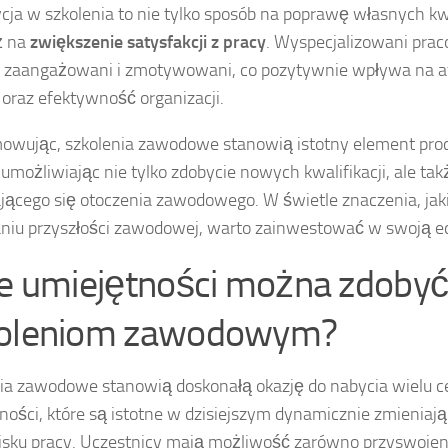
cja w szkolenia to nie tylko sposób na poprawę własnych kwal
ż na
zwiększenie satysfakcji z pracy
. Wyspecjalizowani prac
j zaangażowani i zmotywowani, co pozytywnie wpływa na 
 oraz efektywność organizacji.
wując, szkolenia zawodowe stanowią istotny element pro
, umożliwiając nie tylko zdobycie nowych kwalifikacji, ale ta
jącego się otoczenia zawodowego. W świetle znaczenia, jak
iu przyszłości zawodowej, warto zainwestować w swoją ed
ie umiejętności można zdobyć
oleniom zawodowym?
ia zawodowe stanowią doskonałą okazję do nabycia wielu 
ności, które są istotne w dzisiejszym dynamicznie zmieniaj
sku pracy. Uczestnicy mają możliwość zarówno przyswojen