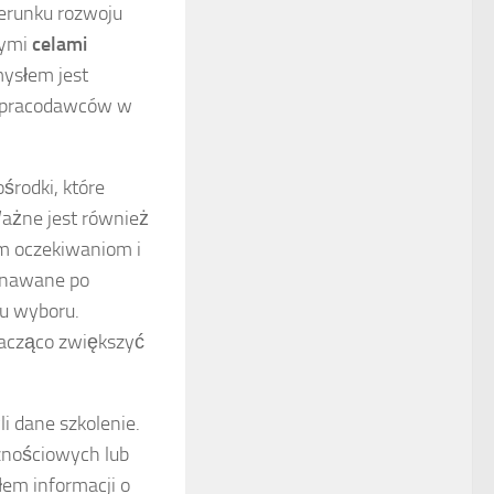
erunku rozwoju
zymi
celami
ysłem jest
ez pracodawców w
środki, które
Ważne jest również
m oczekiwaniom i
znawane po
su wyboru.
nacząco zwiększyć
i dane szkolenie.
znościowych lub
em informacji o