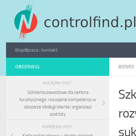
Skip to content
Współpraca i kontakt
OBSERWUJ:
BIZNES
NASTĘPNY POST
Szk
Szkolenia zawodowe dla sektora
turystycznego: rozwijanie kompetencji w
obszarze obsługi klienta i organizacji
roz
podróży
suk
POPRZEDNI POST
Karta podarunkowa – idealny prezent