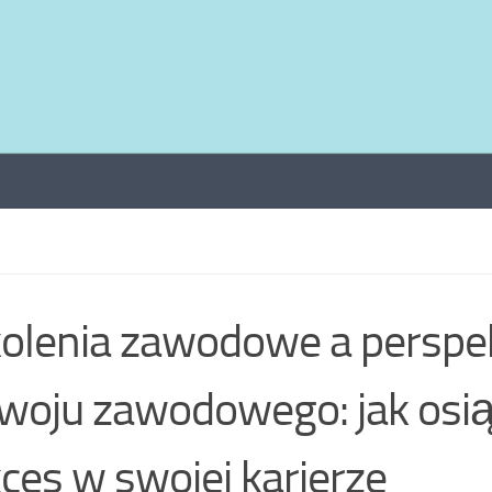
olenia zawodowe a persp
woju zawodowego: jak osi
ces w swojej karierze