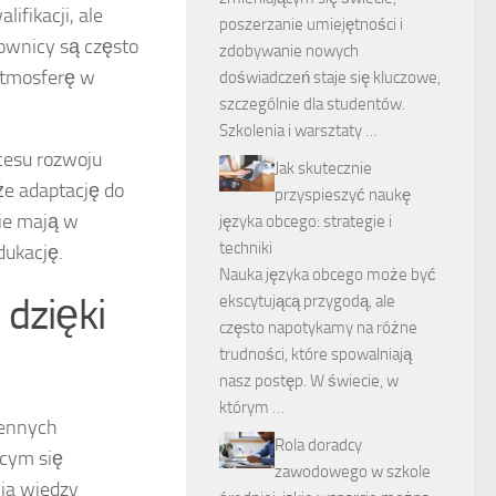
ifikacji, ale
poszerzanie umiejętności i
ownicy są często
zdobywanie nowych
atmosferę w
doświadczeń staje się kluczowe,
szczególnie dla studentów.
Szkolenia i warsztaty …
cesu rozwoju
Jak skutecznie
kże adaptację do
przyspieszyć naukę
ie mają w
języka obcego: strategie i
techniki
ukację.
Nauka języka obcego może być
 dzięki
ekscytującą przygodą, ale
często napotykamy na różne
trudności, które spowalniają
nasz postęp. W świecie, w
którym …
cennych
Rola doradcy
ącym się
zawodowego w szkole
ia wiedzy