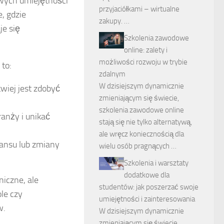
owych umiejętności
przyjaciółkami – wirtualne
, gdzie
zakupy. …
je się
Szkolenia zawodowe
online: zalety i
możliwości rozwoju w trybie
to:
zdalnym
W dzisiejszym dynamicznie
wiej jest zdobyć
zmieniającym się świecie,
szkolenia zawodowe online
ranży i unikać
stają się nie tylko alternatywą,
ale wręcz koniecznością dla
wansu lub zmiany
wielu osób pragnących …
Szkolenia i warsztaty
dodatkowe dla
niczne, ale
studentów: jak poszerzać swoje
ole czy
umiejętności i zainteresowania
w.
W dzisiejszym dynamicznie
zmieniającym się świecie,