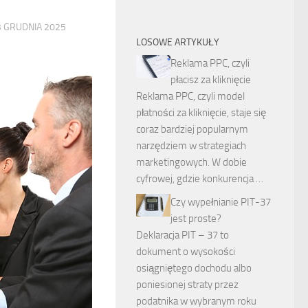
3 GRUDNIA 2025
LOSOWE ARTYKUŁY
Reklama PPC, czyli
płacisz za kliknięcie
Reklama PPC, czyli model
płatności za kliknięcie, staje się
coraz bardziej popularnym
narzędziem w strategiach
marketingowych. W dobie
cyfrowej, gdzie konkurencja …
Czy wypełnianie PIT-37
jest proste?
Deklaracja PIT – 37 to
dokument o wysokości
osiągniętego dochodu albo
poniesionej straty przez
podatnika w wybranym roku