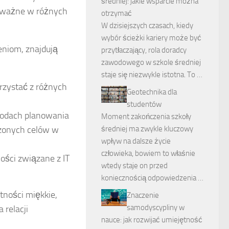
średniej: jakie wsparcie można
ie ważne w różnych
otrzymać
W dzisiejszych czasach, kiedy
wybór ścieżki kariery może być
eniom, znajdują
przytłaczający, rola doradcy
zawodowego w szkole średniej
staje się niezwykle istotna. To …
rzystać z różnych
Geotechnika dla
studentów
todach planowania
Moment zakończenia szkoły
rzonych celów w
średniej ma zwykle kluczowy
wpływ na dalsze życie
człowieka, bowiem to właśnie
ności związane z IT
wtedy staje on przed
koniecznością odpowiedzenia …
tności miękkie,
Znaczenie
samodyscypliny w
 relacji
nauce: jak rozwijać umiejętność