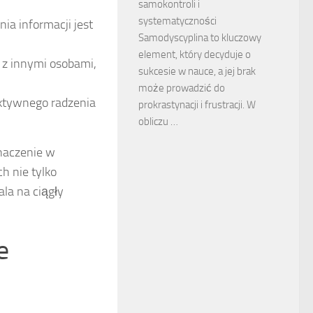
samokontroli i
systematyczności
a informacji jest
Samodyscyplina to kluczowy
element, który decyduje o
 z innymi osobami,
sukcesie w nauce, a jej brak
może prowadzić do
uktywnego radzenia
prokrastynacji i frustracji. W
obliczu …
naczenie w
h nie tylko
la na ciągły
e