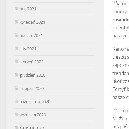
Wybór o
maj 2021
kariery
zawod
kwiecień 2021
zidenty
naszych
marzec 2021
Renoma 
luty 2021
cieszą 
styczeń 2021
zapozna
trendom
grudzień 2020
ukończe
listopad 2020
Certyfi
nasze s
październik 2020
Warto r
wrzesień 2020
Można t
bezpośr
sierpień 2020