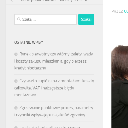
PRZEZ
C
Szukaj:
OSTATNIE WPISY
Rynek pierwotny czy wtórny: zalety, wady
i koszty zakupu mieszkania, gdy bierzesz
kredyt hipoteczny
Czy warto kupić okna z montażem: koszty
całkowite, VAT i najczęstsze błędy
montażowe
Zgrzewanie punktowe: proces, parametry
i czynniki wpływające na jakość zgrzeiny
Jak działa short selling i kto z niego