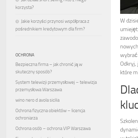
korzysta?
W dzisi
Jakie korzyści przynosi współpraca z
umiejęt
pośrednikiem kredytowym dla firm?
zawodow
nowych 
wybrać 
OCHRONA
Odkryj,
Bezpieczna firma – jak chronić ją w
skuteczny sposób?
które m
System telewizji przemysłowej – telewizja
Dla
przemysłowa Warszawa
wino nero d avola sicilia
klu
Ochrona fizyczna obiektów – licencja
ochroniarza
Szkole
Ochrona osób – ochrona VIP Warszawa
dynamic