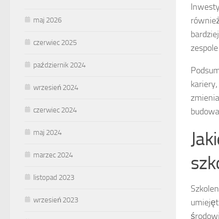
Inwesty
równie
maj 2026
bardzie
czerwiec 2025
zespole
październik 2024
Podsumo
kariery
wrzesień 2024
zmienia
czerwiec 2024
budowan
Jak
maj 2024
marzec 2024
szk
listopad 2023
Szkolen
wrzesień 2023
umiejęt
środowi