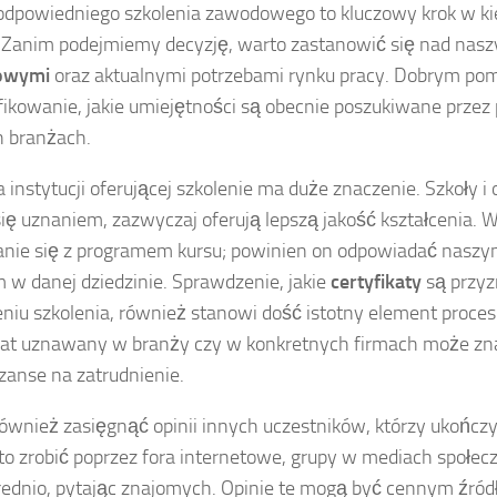
dpowiedniego szkolenia zawodowego to kluczowy krok w ki
. Zanim podejmiemy decyzję, warto zastanowić się nad nas
owymi
oraz aktualnymi potrzebami rynku pracy. Dobrym pom
fikowanie, jakie umiejętności są obecnie poszukiwane prz
 branżach.
instytucji oferującej szkolenie ma duże znaczenie. Szkoły i o
się uznaniem, zazwyczaj oferują lepszą jakość kształcenia. 
nie się z programem kursu; powinien on odpowiadać naszy
 w danej dziedzinie. Sprawdzenie, jakie
certyfikaty
są przy
niu szkolenia, również stanowi dość istotny element proce
kat uznawany w branży czy w konkretnych firmach może z
zanse na zatrudnienie.
ównież zasięgnąć opinii innych uczestników, którzy ukończyl
o zrobić poprzez fora internetowe, grupy w mediach społec
ednio, pytając znajomych. Opinie te mogą być cennym źródł