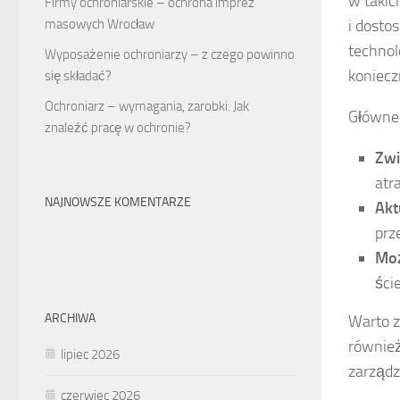
w takic
Firmy ochroniarskie – ochrona imprez
masowych Wrocław
i dosto
technol
Wyposażenie ochroniarzy – z czego powinno
koniecz
się składać?
Ochroniarz – wymagania, zarobki. Jak
Główn
znaleźć pracę w ochronie?
Zwi
atr
NAJNOWSZE KOMENTARZE
Akt
prz
Moż
ście
ARCHIWA
Warto z
równie
lipiec 2026
zarządz
czerwiec 2026