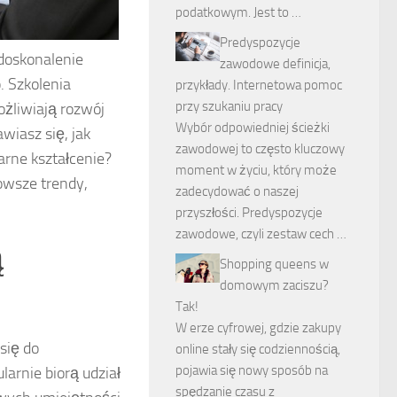
podatkowym. Jest to …
Predyspozycje
 doskonalenie
zawodowe definicja,
 Szkolenia
przykłady. Internetowa pomoc
przy szukaniu pracy
ożliwiają rozwój
Wybór odpowiedniej ścieżki
wiasz się, jak
zawodowej to często kluczowy
arne kształcenie?
moment w życiu, który może
nowsze trendy,
zadecydować o naszej
przyszłości. Predyspozycje
zawodowe, czyli zestaw cech …
ą
Shopping queens w
domowym zaciszu?
Tak!
W erze cyfrowej, gdzie zakupy
się do
online stały się codziennością,
pojawia się nowy sposób na
larnie biorą udział
spędzanie czasu z