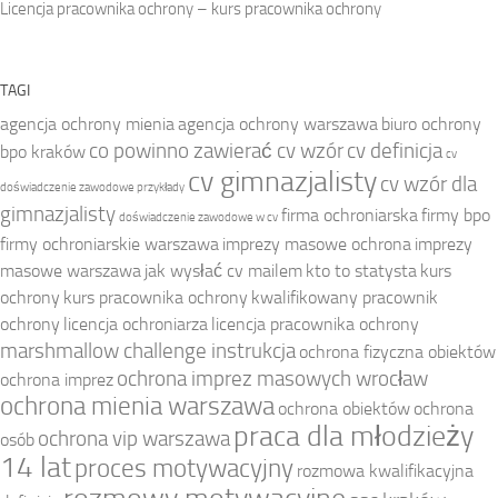
Licencja pracownika ochrony – kurs pracownika ochrony
TAGI
agencja ochrony mienia
agencja ochrony warszawa
biuro ochrony
co powinno zawierać cv wzór
cv definicja
bpo kraków
cv
cv gimnazjalisty
cv wzór dla
doświadczenie zawodowe przykłady
gimnazjalisty
firma ochroniarska
firmy bpo
doświadczenie zawodowe w cv
firmy ochroniarskie warszawa
imprezy masowe ochrona
imprezy
masowe warszawa
jak wysłać cv mailem
kto to statysta
kurs
ochrony
kurs pracownika ochrony
kwalifikowany pracownik
ochrony
licencja ochroniarza
licencja pracownika ochrony
marshmallow challenge instrukcja
ochrona fizyczna obiektów
ochrona imprez masowych wrocław
ochrona imprez
ochrona mienia warszawa
ochrona obiektów
ochrona
praca dla młodzieży
ochrona vip warszawa
osób
14 lat
proces motywacyjny
rozmowa kwalifikacyjna