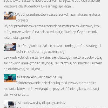
życia, wykorzystanie nowoczesnych narzędzi w edukacji staje się
kluczowe dla studentów. E-learning, aplikacje …
Wybór przedmiotów rozszerzonych na maturze: kryteria i
korzyści
Wybór przedmiotów rozszerzonych na maturze to kluczowy krok,
który może wpłynąć na dalszą edukację i karierę. Często młodzi
ludzie stają przed …
Jak efektywnie uczyć się nowych umiejętności: strategie i
techniki skutecznego uczenia się
Czy kiedykolwiek zastanawiałeś się, dlaczego niektóre osoby uczą
się nowych umiejętności szybciej i skuteczniej od innych? Kluczem
do efektywnej nauki jest …
Jak zainteresować dzieci nauką
Zainteresowanie dzieci nauką to kluczowy element ich
rozwoju, który może wpłynąć na przyszłość nie tylko w edukacji,
ale i w karierze …
List motywacyjny dla programisty