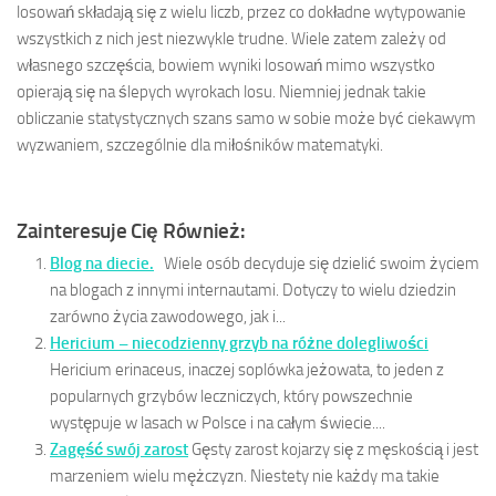
losowań składają się z wielu liczb, przez co dokładne wytypowanie
wszystkich z nich jest niezwykle trudne. Wiele zatem zależy od
własnego szczęścia, bowiem wyniki losowań mimo wszystko
opierają się na ślepych wyrokach losu. Niemniej jednak takie
obliczanie statystycznych szans samo w sobie może być ciekawym
wyzwaniem, szczególnie dla miłośników matematyki.
Zainteresuje Cię Również:
Blog na diecie.
Wiele osób decyduje się dzielić swoim życiem
na blogach z innymi internautami. Dotyczy to wielu dziedzin
zarówno życia zawodowego, jak i...
Hericium – niecodzienny grzyb na różne dolegliwości
Hericium erinaceus, inaczej soplówka jeżowata, to jeden z
popularnych grzybów leczniczych, który powszechnie
występuje w lasach w Polsce i na całym świecie....
Zagęść swój zarost
Gęsty zarost kojarzy się z męskością i jest
marzeniem wielu mężczyzn. Niestety nie każdy ma takie