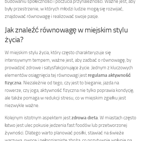
budowaniu społeczności i poczucia przynależności. Ważne jest, aby
były przestrzenie, w których młodzi ludzie mogą się rozwijać,
znajdować równowagę i realizować swoje pasje.
Jak znaleźć równowagę w miejskim stylu
życia?
W miejskim stylu życia, który często charakteryzuje się
intensywnym tempem, ważne jest, aby zadbać o równowagę, by
prowadzić zdrowe i satysfakcjonujące życie. Jednym z kluczowych
elementów osiągnięcia tej równowagi jest
regularna aktywność
fizyczna
. Niezależnie od tego, czy jest to bieganie, jazda na
rowerze, czy joga, aktywność fizyczna nie tylko poprawia kondycję,
ale także pomaga w redukcji stresu, co w miejskim zgiełku jest
niezwykle ważne.
Kolejnym istotnym aspektem jest
zdrowa dieta
. W miastach często
łatwo jest ulec pokusie jedzenia fast foodów lub przetworzonej
żywności. Dlatego warto planować posiłki, stawiać na świeże
warzywa, owoce i pełnoziarniste zboża, co pozytywnie wpłynie na