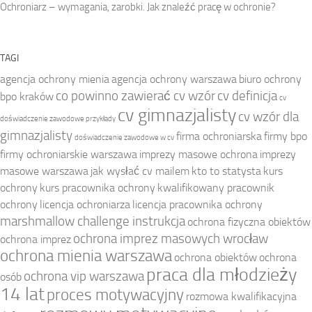
Ochroniarz – wymagania, zarobki. Jak znaleźć pracę w ochronie?
TAGI
agencja ochrony mienia
agencja ochrony warszawa
biuro ochrony
co powinno zawierać cv wzór
cv definicja
bpo kraków
cv
cv gimnazjalisty
cv wzór dla
doświadczenie zawodowe przykłady
gimnazjalisty
firma ochroniarska
firmy bpo
doświadczenie zawodowe w cv
firmy ochroniarskie warszawa
imprezy masowe ochrona
imprezy
masowe warszawa
jak wysłać cv mailem
kto to statysta
kurs
ochrony
kurs pracownika ochrony
kwalifikowany pracownik
ochrony
licencja ochroniarza
licencja pracownika ochrony
marshmallow challenge instrukcja
ochrona fizyczna obiektów
ochrona imprez masowych wrocław
ochrona imprez
ochrona mienia warszawa
ochrona obiektów
ochrona
praca dla młodzieży
ochrona vip warszawa
osób
14 lat
proces motywacyjny
rozmowa kwalifikacyjna