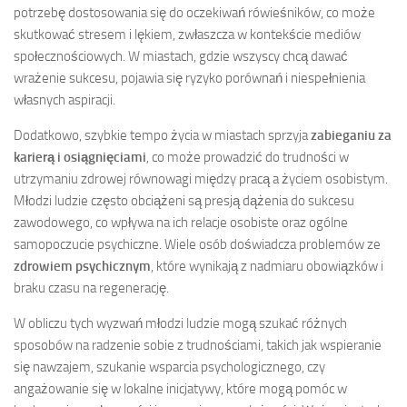
potrzebę dostosowania się do oczekiwań rówieśników, co może
skutkować stresem i lękiem, zwłaszcza w kontekście mediów
społecznościowych. W miastach, gdzie wszyscy chcą dawać
wrażenie sukcesu, pojawia się ryzyko porównań i niespełnienia
własnych aspiracji.
Dodatkowo, szybkie tempo życia w miastach sprzyja
zabieganiu za
karierą i osiągnięciami
, co może prowadzić do trudności w
utrzymaniu zdrowej równowagi między pracą a życiem osobistym.
Młodzi ludzie często obciążeni są presją dążenia do sukcesu
zawodowego, co wpływa na ich relacje osobiste oraz ogólne
samopoczucie psychiczne. Wiele osób doświadcza problemów ze
zdrowiem psychicznym
, które wynikają z nadmiaru obowiązków i
braku czasu na regenerację.
W obliczu tych wyzwań młodzi ludzie mogą szukać różnych
sposobów na radzenie sobie z trudnościami, takich jak wspieranie
się nawzajem, szukanie wsparcia psychologicznego, czy
angażowanie się w lokalne inicjatywy, które mogą pomóc w