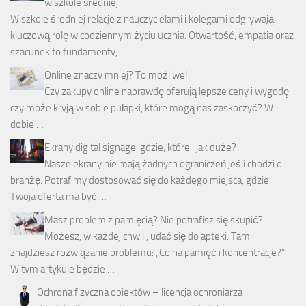
w szkole średniej
W szkole średniej relacje z nauczycielami i kolegami odgrywają
kluczową rolę w codziennym życiu ucznia. Otwartość, empatia oraz
szacunek to fundamenty, …
Online znaczy mniej? To możliwe!
Czy zakupy online naprawdę oferują lepsze ceny i wygodę,
czy może kryją w sobie pułapki, które mogą nas zaskoczyć? W
dobie …
Ekrany digital signage: gdzie, które i jak duże?
Nasze ekrany nie mają żadnych ograniczeń jeśli chodzi o
branżę. Potrafimy dostosować się do każdego miejsca, gdzie
Twoja oferta ma być …
Masz problem z pamięcią? Nie potrafisz się skupić?
Możesz, w każdej chwili, udać się do apteki. Tam
znajdziesz rozwiązanie problemu: „Co na pamięć i koncentracje?”.
W tym artykule będzie …
Ochrona fizyczna obiektów – licencja ochroniarza