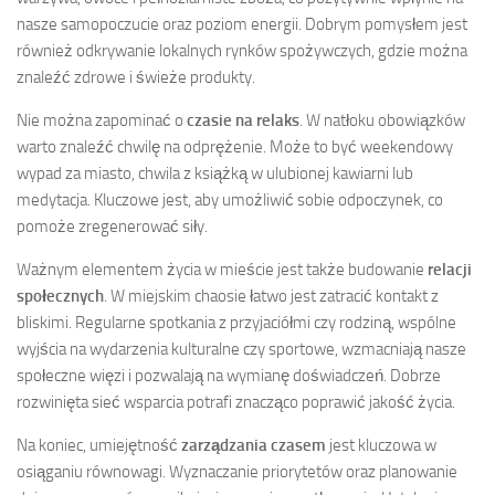
nasze samopoczucie oraz poziom energii. Dobrym pomysłem jest
również odkrywanie lokalnych rynków spożywczych, gdzie można
znaleźć zdrowe i świeże produkty.
Nie można zapominać o
czasie na relaks
. W natłoku obowiązków
warto znaleźć chwilę na odprężenie. Może to być weekendowy
wypad za miasto, chwila z książką w ulubionej kawiarni lub
medytacja. Kluczowe jest, aby umożliwić sobie odpoczynek, co
pomoże zregenerować siły.
Ważnym elementem życia w mieście jest także budowanie
relacji
społecznych
. W miejskim chaosie łatwo jest zatracić kontakt z
bliskimi. Regularne spotkania z przyjaciółmi czy rodziną, wspólne
wyjścia na wydarzenia kulturalne czy sportowe, wzmacniają nasze
społeczne więzi i pozwalają na wymianę doświadczeń. Dobrze
rozwinięta sieć wsparcia potrafi znacząco poprawić jakość życia.
Na koniec, umiejętność
zarządzania czasem
jest kluczowa w
osiąganiu równowagi. Wyznaczanie priorytetów oraz planowanie