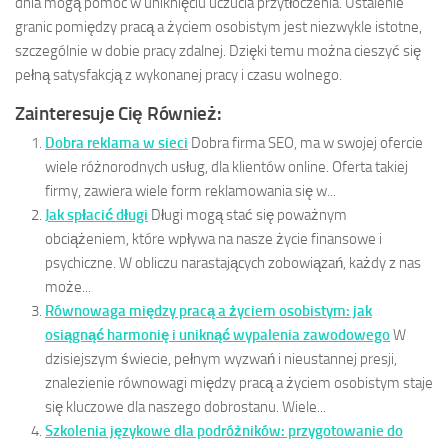
dnia mogą pomóc w uniknięciu uczucia przytłoczenia. Ustalenie
granic pomiędzy pracą a życiem osobistym jest niezwykle istotne,
szczególnie w dobie pracy zdalnej. Dzięki temu można cieszyć się
pełną satysfakcją z wykonanej pracy i czasu wolnego.
Zainteresuje Cię Również:
Dobra reklama w sieci
Dobra firma SEO, ma w swojej ofercie
wiele różnorodnych usług, dla klientów online. Oferta takiej
firmy, zawiera wiele form reklamowania się w...
Jak spłacić długi
Długi mogą stać się poważnym
obciążeniem, które wpływa na nasze życie finansowe i
psychiczne. W obliczu narastających zobowiązań, każdy z nas
może...
Równowaga między pracą a życiem osobistym: jak
osiągnąć harmonię i uniknąć wypalenia zawodowego
W
dzisiejszym świecie, pełnym wyzwań i nieustannej presji,
znalezienie równowagi między pracą a życiem osobistym staje
się kluczowe dla naszego dobrostanu. Wiele...
Szkolenia językowe dla podróżników: przygotowanie do