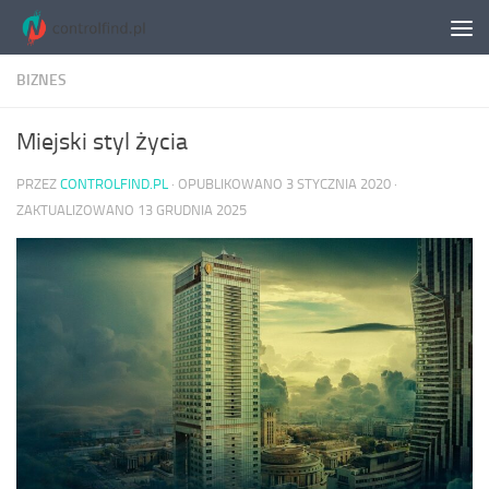
Skip to content
BIZNES
Miejski styl życia
PRZEZ
CONTROLFIND.PL
· OPUBLIKOWANO
3 STYCZNIA 2020
·
ZAKTUALIZOWANO
13 GRUDNIA 2025