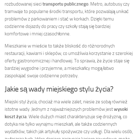
rozbudowanej sieci
transportu publicznego
. Metro, autobusy czy
tramwaje to popularne środki transportu, które pozwalają unikać
problemów z parkowaniem i stać w korkach. Dzięki temu
codzienne dojazdy do pracy czy szkoły stają się bardziej
komfortowe i mniej czasochłonne.
Mieszkanie w mieście to także bliskość do różnorodnych
restauracji, kawiarni i sklepów, co umożliwia korzystanie z szerokiej
oferty gastronomicznej i handlowej. To sprawia, że życie staje się
bardziej wygodne i przyjemne, a mieszkańcy mogą łatwo
zaspokajać swoje codzienne potrzeby.
Jakie są wady miejskiego stylu życia?
Miejski styl życia, chociaż ma wiele zalet, niesie ze sobą również
istotne wady. Jednym z najważniejszych problemów jest
wysoki
koszt życia
. Wiele dużych miast charakteryzuje się drożyzną, co
dotyka nie tylko wynajmu mieszkań, ale także codziennych
wydatków, takich jak artykuły spożywcze czy usługi. Dla wielu osób,
zwłaszcza tych, które dopiero zaczynają karierę zawodową, może