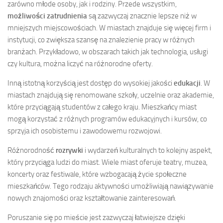
zarówno młode osoby, jak i rodziny. Przede wszystkim,
możliwości zatrudnienia
są zazwyczaj znacznie lepsze niż w
mniejszych miejscowościach. W miastach znajduje się więcej firm i
instytucji, co zwiększa szansę na znalezienie pracy w różnych
branżach. Przykładowo, w obszarach takich jak technologia, usługi
czy kultura, można liczyć na różnorodne oferty.
Inną istotną korzyścią jest dostęp do wysokiej jakości
edukacji
. W
miastach znajdują się renomowane szkoły, uczelnie oraz akademie,
które przyciągają studentów z całego kraju. Mieszkańcy miast
mogą korzystać z różnych programów edukacyjnych i kursów, co
sprzyja ich osobistemu i zawodowemu rozwojowi.
Różnorodność
rozrywki
i wydarzeń kulturalnych to kolejny aspekt,
który przyciąga ludzi do miast. Wiele miast oferuje teatry, muzea,
koncerty oraz festiwale, które wzbogacają życie społeczne
mieszkańców. Tego rodzaju aktywności umożliwiają nawiązywanie
nowych znajomości oraz kształtowanie zainteresowań.
Poruszanie się po mieście jest zazwyczaj łatwiejsze dzięki