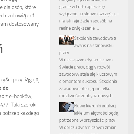
 dla osób, które
granie w Lotto opiera się
wyłącznie na ślepym szczęściu i
nych zobowiązań.
nie istnieje żaden sposób na
gram dostosowany
realne zwiększenie …
Szkolenia zawodowe a
ń
awans na stanowisku
pracy
W dzisiejszym dynamicznym
świecie pracy, ciągły rozwój
zawodowy staje się kluczowym
rzyści przyciągają
elementem sukcesu. Szkolenia
p do
zawodowe oferują nie tylko
ać z e-booków,
możliwość zdobycia nowych …
/7. Taki szeroki
Nowe kierunki edukacji:
 potrzeb każdego
jakie umiejętności będą
potrzebne w przyszłości pracy
W obliczu dynamicznych zmian