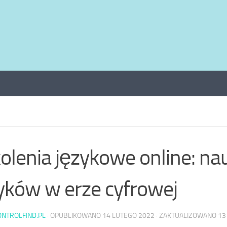
olenia językowe online: na
yków w erze cyfrowej
ONTROLFIND.PL
· OPUBLIKOWANO
14 LUTEGO 2022
· ZAKTUALIZOWANO
13