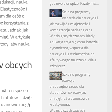
edukacji, nauka
godziwe pieniądze. Każdy ma …
 Elastyczność i
Szkolne programy
em dla osób o
wsparcia dla nauczycieli:
ć korzystania z
jak rozwijać umiejętności i
ta. Jednak, jak
kompetencje pedagogiczne
W dzisiejszych czasach, kiedy
mieć. W artykule
edukacja staje się coraz bardziej
etody, aby nauka
dynamiczna, wsparcie dla
nauczycieli jest niezbędne do
efektywnego nauczania. Wiele
w obcych
szkół oraz …
Szkolne programy
rozwoju
przedsiębiorczości dla
ynią ten sposób
studentów: jak rozwijać
ch atutów – dzięki
umiejętności biznesowe i
 uczniowie mogą
kreatywność
W dzisiejszych czasach
harmonogramu.