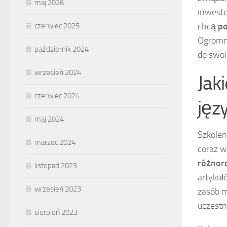
maj 2026
inwesto
chcą
po
czerwiec 2025
Ogromn
październik 2024
do swoi
wrzesień 2024
Jak
czerwiec 2024
jęz
maj 2024
Szkolen
marzec 2024
coraz w
różnor
listopad 2023
artykuł
wrzesień 2023
zasób m
uczestn
sierpień 2023