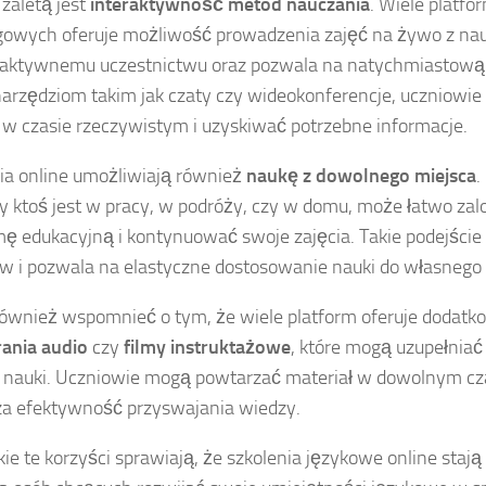
 zaletą jest
interaktywność metod nauczania
. Wiele platfo
gowych oferuje możliwość prowadzenia zajęć na żywo z nau
 aktywnemu uczestnictwu oraz pozwala na natychmiastową 
narzędziom takim jak czaty czy wideokonferencje, uczniow
 w czasie rzeczywistym i uzyskiwać potrzebne informacje.
ia online umożliwiają również
naukę z dowolnego miejsca
.
zy ktoś jest w pracy, w podróży, czy w domu, może łatwo za
mę edukacyjną i kontynuować swoje zajęcia. Takie podejście
w i pozwala na elastyczne dostosowanie nauki do własneg
ównież wspomnieć o tym, że wiele platform oferuje dodatko
ania audio
czy
filmy instruktażowe
, które mogą uzupełniać
nauki. Uczniowie mogą powtarzać materiał w dowolnym cza
a efektywność przyswajania wiedzy.
ie te korzyści sprawiają, że szkolenia językowe online stają