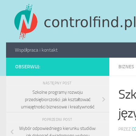
Skip to content
Współpraca i kontakt
OBSERWUJ:
BIZNES
NASTĘPNY POST
Szk
Szkolne programy rozwoju
przedsiębiorczości: jak kształtować
umiejętności biznesowe i kreatywność
jęz
POPRZEDNI POST
Wybór odpowiedniego kierunku studiów:
PRZEZ
C
jak dokonać świadomego wyboru