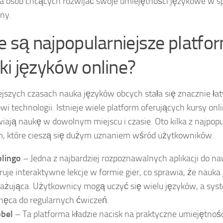
la osób chcących rozwijać swoje umiejętności językowe w
ny.
ie są najpopularniejsze platfo
ki języków online?
ejszych czasach nauka języków obcych stała się znacznie łat
wi technologii. Istnieje wiele platform oferujących kursy onli
iają naukę w dowolnym miejscu i czasie. Oto kilka z najpopu
m, które cieszą się dużym uznaniem wśród użytkowników.
lingo
– Jedna z najbardziej rozpoznawalnych aplikacji do na
ruje interaktywne lekcje w formie gier, co sprawia, że nauka 
ażująca. Użytkownicy mogą uczyć się wielu języków, a sys
hęca do regularnych ćwiczeń.
bel
– Ta platforma kładzie nacisk na praktyczne umiejętnośc