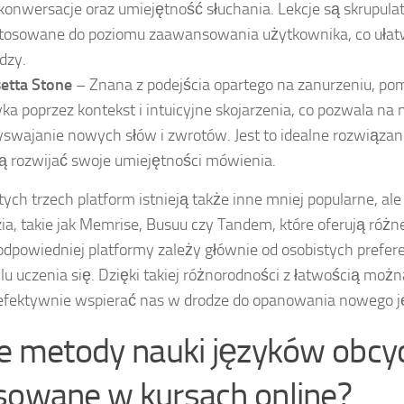
 konwersacje oraz umiejętność słuchania. Lekcje są skrupula
tosowane do poziomu zaawansowania użytkownika, co ułat
dzy.
etta Stone
– Znana z podejścia opartego na zanurzeniu, po
yka poprzez kontekst i intuicyjne skojarzenia, co pozwala na 
yswajanie nowych słów i zwrotów. Jest to idealne rozwiązani
ą rozwijać swoje umiejętności mówienia.
tych trzech platform istnieją także inne mniej popularne, al
ia, takie jak Memrise, Busuu czy Tandem, które oferują różn
dpowiedniej platformy zależy głównie od osobistych preferen
ylu uczenia się. Dzięki takiej różnorodności z łatwością możn
efektywnie wspierać nas w drodze do opanowania nowego j
ie metody nauki języków obcy
sowane w kursach online?