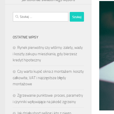
Szukaj:
OSTATNIE WPISY
Rynek pierwotny czy wtórny: zalety, wady
i koszty zakupu mieszkania, gdy bierzesz
kredyt hipoteczny
Czy warto kupić okna z montażem: koszty
całkowite, VAT i najczęstsze błędy
montażowe
Zgrzewanie punktowe: proces, parametry
i czynniki wpływające na jakość zgrzeiny
Jak działa short selling i kto z niego