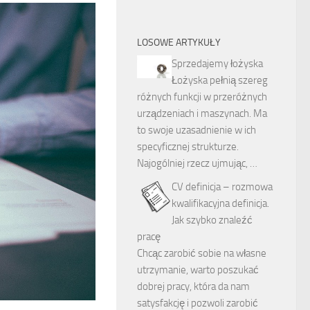
LOSOWE ARTYKUŁY
Sprzedajemy łożyska
Łożyska pełnią szereg
różnych funkcji w przeróżnych
urządzeniach i maszynach. Ma
to swoje uzasadnienie w ich
specyficznej strukturze.
Najogólniej rzecz ujmując, …
CV definicja – rozmowa
kwalifikacyjna definicja.
Jak szybko znaleźć
pracę
Chcąc zarobić sobie na własne
utrzymanie, warto poszukać
dobrej pracy, która da nam
satysfakcję i pozwoli zarobić