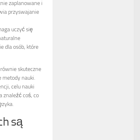
tnie zaplanowane i
wia przyswajanie
maga uczyć się
naturalne
e dla osób, które
e równie skuteczne
e metody nauki.
cji, celu nauki
a znaleźć coś, co
ęzyka.
ch są