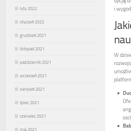
opcją d
i wygod
luty 2022
Jak
styczeń 2022
nau
grudzień 2021
listopad 2021
W dzisi
październik 2021
rozwojo
umożliw
wrzesień 2021
platfor
sierpień 2021
Duo
Ofe
lipiec 2021
ang
czerwiec 2021
zac
Bab
maj 2021