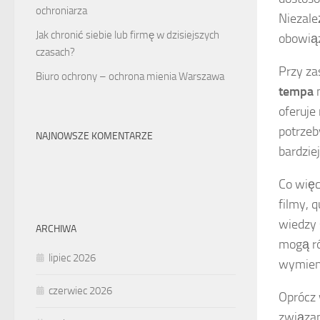
ochroniarza
Niezale
Jak chronić siebie lub firmę w dzisiejszych
obowiąz
czasach?
Przy za
Biuro ochrony – ochrona mienia Warszawa
tempa
n
oferuje
potrzeb
NAJNOWSZE KOMENTARZE
bardzie
Co więc
filmy, 
wiedzy 
ARCHIWA
mogą ró
lipiec 2026
wymieni
czerwiec 2026
Oprócz 
związan