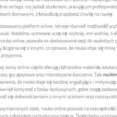
żnie od tego, czy jesteś studentem, pracującym profesjonalis
kami domowymi, z łatwością znajdziesz chwilę na naukę.
stosowaniu platform online, istnieje również możliwość wy
auki. Niektórzy uczniowie uczą się szybciej, inni wolniej, a 
 nauka online, pozwala na dostosowanie sesji do osobistych p
y ścigania się z innymi, co sprawia, że nauka staje się mniej 
j przyjemna.
ej, kursy online często oferują różnorodne materiały edukacyj
quizy, gry językowe oraz interaktywne ćwiczenia. Taki
multim
sprawia, że nauka staje się bardziej angażująca i motywują
wnież korzystać z forów dyskusyjnych, gdzie mogą zadawać
ać się doświadczeniami z innymi uczniami oraz nauczyciel
wymienionych zalet, nauka online pozwala na oszczędność 
ych z dojazdem na tradycyjne zajęcia. Dzięki temu ucznio