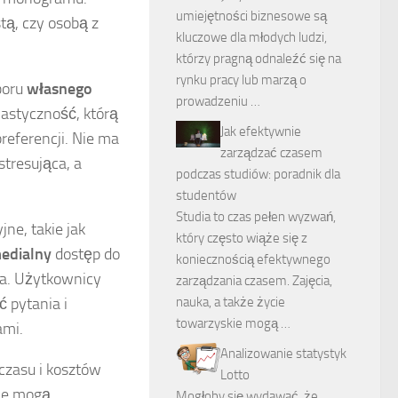
umiejętności biznesowe są
tą, czy osobą z
kluczowe dla młodych ludzi,
którzy pragną odnaleźć się na
rynku pracy lub marzą o
boru
własnego
prowadzeniu …
elastyczność, którą
Jak efektywnie
referencji. Nie ma
zarządzać czasem
stresująca, a
podczas studiów: poradnik dla
studentów
Studia to czas pełen wyzwań,
ne, takie jak
który często wiąże się z
edialny
dostęp do
koniecznością efektywnego
ca. Użytkownicy
zarządzania czasem. Zajęcia,
 pytania i
nauka, a także życie
towarzyskie mogą …
ami.
Analizowanie statystyk
czasu i kosztów
Lotto
wie mogą
Mogłoby się wydawać, że