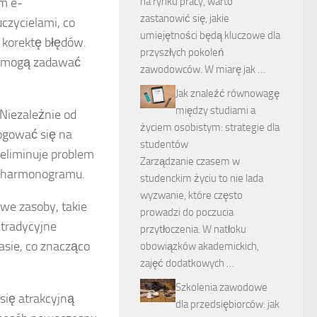
rm e-
na rynku pracy, warto
zastanowić się, jakie
czycielami, co
umiejętności będą kluczowe dla
korektę błędów.
przyszłych pokoleń
ie mogą zadawać
zawodowców. W miarę jak …
Jak znaleźć równowagę
między studiami a
 Niezależnie od
życiem osobistym: strategie dla
logować się na
studentów
 eliminuje problem
Zarządzanie czasem w
o harmonogramu.
studenckim życiu to nie lada
wyzwanie, które często
we zasoby, takie
prowadzi do poczucia
 tradycyjne
przytłoczenia. W natłoku
sie, co znacząco
obowiązków akademickich,
zajęć dodatkowych …
Szkolenia zawodowe
 się atrakcyjną
dla przedsiębiorców: jak