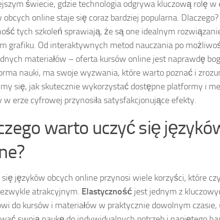
ejszym świecie, gdzie technologia odgrywa kluczową rolę w 
 obcych online staje się coraz bardziej popularna. Dlaczego?
ość tych szkoleń sprawiają, że są one idealnym rozwiązani
m grafiku. Od interaktywnych metod nauczania po możliwoś
dnych materiałów – oferta kursów online jest naprawdę boga
orma nauki, ma swoje wyzwania, które warto poznać i zrozu
ymy się, jak skutecznie wykorzystać dostępne platformy i m
 w erze cyfrowej przynosiła satysfakcjonujące efekty.
czego warto uczyć się językó
ine?
 się języków obcych online przynosi wiele korzyści, które cz
iezwykle atrakcyjnym.
Elastyczność
jest jednym z kluczowy
wi do kursów i materiałów w praktycznie dowolnym czasie,
wać swoją naukę do indywidualnych potrzeb i napiętego 