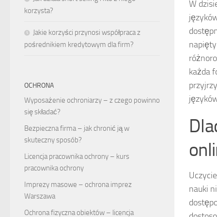
W dzisi
korzysta?
języków
dostępn
Jakie korzyści przynosi współpraca z
napięty
pośrednikiem kredytowym dla firm?
różnoro
każda f
przyjrz
OCHRONA
języków
Wyposażenie ochroniarzy – z czego powinno
się składać?
Dla
Bezpieczna firma – jak chronić ją w
skuteczny sposób?
onl
Licencja pracownika ochrony – kurs
pracownika ochrony
Uczycie
Imprezy masowe – ochrona imprez
nauki n
Warszawa
dostępo
Ochrona fizyczna obiektów – licencja
dostoso