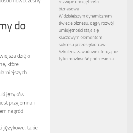
 sposób nowoczesny
rozwijać umiejętności
biznesowe
W dzisiejszym dynamicznym
rmy do
świecie biznesu, ciągły rozwój
umiejętności staje się
kluczowym elementem
sukcesu przedsiębiorców.
Szkolenia zawodowe oferują nie
wiejsza dzięki
tylko możliwość podniesienia …
ne, które
larniejszych
uki języków.
jest przyjemna i
tem nagród
i językowe, takie